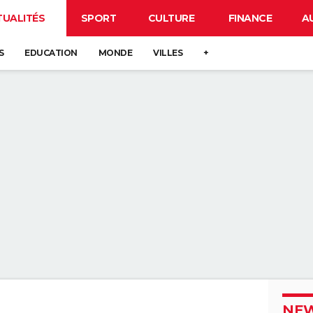
TUALITÉS
SPORT
CULTURE
FINANCE
A
S
EDUCATION
MONDE
VILLES
+
NEW