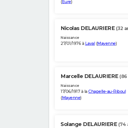
(
Eure
)
Nicolas DELAURIERE
(32 a
Naissance
27/01/1976 à
Laval
(
Mayenne
)
Marcelle DELAURIERE
(86
Naissance
17/06/1917 à la
Chapelle-au-Riboul
(
Mayenne
)
Solange DELAURIERE
(74 