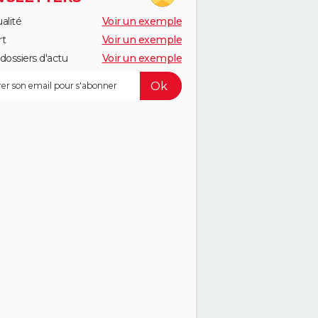
alité
Voir un exemple
rt
Voir un exemple
dossiers d'actu
Voir un exemple