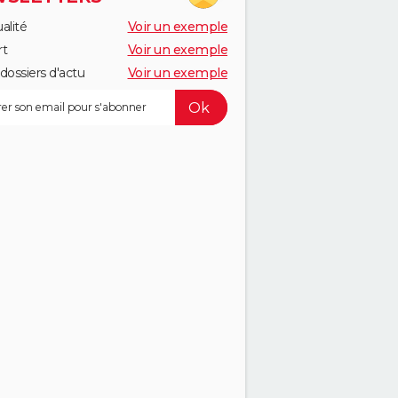
alité
Voir un exemple
rt
Voir un exemple
dossiers d'actu
Voir un exemple