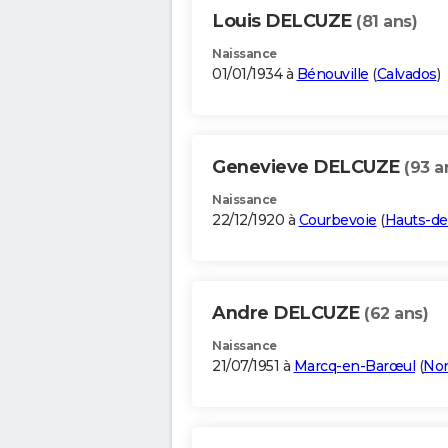
Louis DELCUZE
(81 ans)
Naissance
01/01/1934 à
Bénouville
(
Calvados
)
Genevieve DELCUZE
(93 a
Naissance
22/12/1920 à
Courbevoie
(
Hauts-de
Andre DELCUZE
(62 ans)
Naissance
21/07/1951 à
Marcq-en-Barœul
(
No