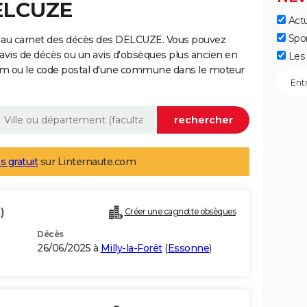
DELCUZE
Actu
Spo
 au carnet des décès des DELCUZE. Vous pouvez
 avis de décès ou un avis d'obsèques plus ancien en
Les 
nom ou le code postal d'une commune dans le moteur
s gratuit
sur Linternaute.com
)
Créer une cagnotte obsèques
Décès
26/06/2025 à
Milly-la-Forêt
(
Essonne
)