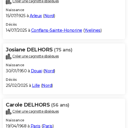
Créer une cagnotte obsèques
City break
Voyage de noces
Climat
Destinations
Voyage nature
Forum
+
PHOTO
Naissance
15/07/1925 à
Arleux
(
Nord
)
GUIDES D'ACHAT
Décès
14/07/2025 à
Conflans-Sainte-Honorine
(
Yvelines
)
BONS PLANS
CARTE DE VOEUX
Josiane DELHORS
(75 ans)
Carte Bonne année
Carte Pâques
Carte de Noël
Carte Saint-Valentin
Carte d'anniversaire
DICTIONNAIRE
Créer une cagnotte obsèques
Biographies
Expressions
Dictionnaire
Citations
Proverbes
PROGRAMME TV
Naissance
30/01/1950 à
Douai
(
Nord
)
COPAINS D'AVANT
Décès
25/02/2025 à
Lille
(
Nord
)
Se connecter
Collèges
Universités
Service militaire
S'inscrire
Lycées
Primaires
Entreprises
Avis de recherche
AVIS DE DÉCÈS
FORUM
Carole DELHORS
(56 ans)
Lifestyle
Sport
Television
Cinema
Bricolage
Culture
Auto
Voyage
Créer une cagnotte obsèques
Naissance
19/04/1968 à
Paris
(
Paris
)