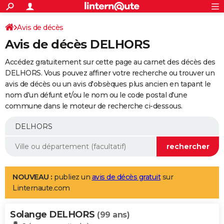
ACTUALITÉS
Connexion
S'inscrire
Avis de décès
Rechercher
Société
Education
Villes
Politique
Faits Divers
Monde
+
SPORT
Avis de décès DELHORS
Football
Cyclisme
Forum
Coupe du monde 2026
Tennis
Rugby
CULTURE
Accédez gratuitement sur cette page au carnet des décès des
TNT
Cinéma
Musique
Programme TV
Streaming
Sorties cinéma
+
DELHORS. Vous pouvez affiner votre recherche ou trouver un
FINANCE
avis de décès ou un avis d'obsèques plus ancien en tapant le
Impôts
Immobilier
Banque
Crédit
Retraite
Epargne
Risques naturels par ville
Assurance
AUTO
nom d'un défunt et/ou le nom ou le code postal d'une
commune dans le moteur de recherche ci-dessous.
Réserver un essai
Berlines
Forum auto
Essais
Citadines
SUV
+
HIGH-TECH
Meilleur smartphone
Ordinateurs
Guide high-tech
Mobiles
Internet
Jeux vidéo
+
BRICOLAGE
Aménagement intérieur
Cuisine
Jardinage
+
Forum
Extérieur
Salle de bains
Rangement
WEEK-END
Escapades
Expositions
Week-end nature
Guides de France
Patrimoine
Musées
+
LIFESTYLE
NOUVEAU :
publiez un
avis de décès gratuit
sur
Linternaute.com
Bien-être
Mode
+
Art de vivre
Loisirs
Modes de vie
SANTE
Solange DELHORS
Guide de la santé
Médicaments
+
Alimentation
Maladies
Sommeil
(99 ans)
VOYAGE