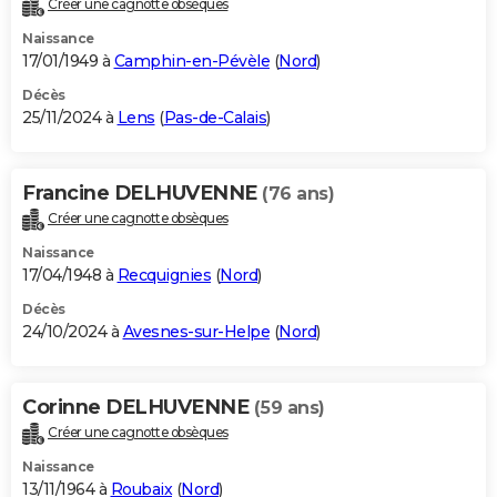
Créer une cagnotte obsèques
City break
Voyage de noces
Climat
Destinations
Voyage nature
Forum
+
PHOTO
Naissance
17/01/1949 à
Camphin-en-Pévèle
(
Nord
)
GUIDES D'ACHAT
Décès
25/11/2024 à
Lens
(
Pas-de-Calais
)
BONS PLANS
CARTE DE VOEUX
Francine DELHUVENNE
(76 ans)
Carte Bonne année
Carte Pâques
Carte de Noël
Carte Saint-Valentin
Carte d'anniversaire
DICTIONNAIRE
Créer une cagnotte obsèques
Biographies
Expressions
Dictionnaire
Citations
Proverbes
PROGRAMME TV
Naissance
17/04/1948 à
Recquignies
(
Nord
)
COPAINS D'AVANT
Décès
24/10/2024 à
Avesnes-sur-Helpe
(
Nord
)
Se connecter
Collèges
Universités
Service militaire
S'inscrire
Lycées
Primaires
Entreprises
Avis de recherche
AVIS DE DÉCÈS
FORUM
Corinne DELHUVENNE
(59 ans)
Lifestyle
Sport
Television
Cinema
Bricolage
Culture
Auto
Voyage
Créer une cagnotte obsèques
Naissance
13/11/1964 à
Roubaix
(
Nord
)