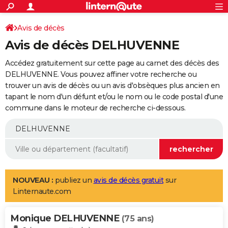
ACTUALITÉS
Connexion
S'inscrire
Avis de décès
Rechercher
Société
Education
Villes
Politique
Faits Divers
Monde
+
SPORT
Avis de décès DELHUVENNE
Football
Cyclisme
Forum
Coupe du monde 2026
Tennis
Rugby
CULTURE
Accédez gratuitement sur cette page au carnet des décès des
TNT
Cinéma
Musique
Programme TV
Streaming
Sorties cinéma
+
DELHUVENNE. Vous pouvez affiner votre recherche ou
FINANCE
trouver un avis de décès ou un avis d'obsèques plus ancien en
Impôts
Immobilier
Banque
Crédit
Retraite
Epargne
Risques naturels par ville
Assurance
AUTO
tapant le nom d'un défunt et/ou le nom ou le code postal d'une
commune dans le moteur de recherche ci-dessous.
Réserver un essai
Berlines
Forum auto
Essais
Citadines
SUV
+
HIGH-TECH
Meilleur smartphone
Ordinateurs
Guide high-tech
Mobiles
Internet
Jeux vidéo
+
BRICOLAGE
Aménagement intérieur
Cuisine
Jardinage
+
Forum
Extérieur
Salle de bains
Rangement
WEEK-END
Escapades
Expositions
Week-end nature
Guides de France
Patrimoine
Musées
+
LIFESTYLE
NOUVEAU :
publiez un
avis de décès gratuit
sur
Linternaute.com
Bien-être
Mode
+
Art de vivre
Loisirs
Modes de vie
SANTE
Monique DELHUVENNE
Guide de la santé
Médicaments
+
Alimentation
Maladies
Sommeil
(75 ans)
VOYAGE