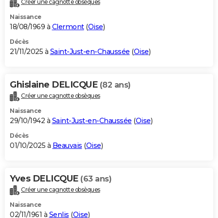
Créer une cagnotte obsèques
City break
Voyage de noces
Climat
Destinations
Voyage nature
Forum
+
PHOTO
Naissance
18/08/1969 à
Clermont
(
Oise
)
GUIDES D'ACHAT
Décès
21/11/2025 à
Saint-Just-en-Chaussée
(
Oise
)
BONS PLANS
CARTE DE VOEUX
Ghislaine DELICQUE
(82 ans)
Carte Bonne année
Carte Pâques
Carte de Noël
Carte Saint-Valentin
Carte d'anniversaire
DICTIONNAIRE
Créer une cagnotte obsèques
Biographies
Expressions
Dictionnaire
Citations
Proverbes
PROGRAMME TV
Naissance
29/10/1942 à
Saint-Just-en-Chaussée
(
Oise
)
COPAINS D'AVANT
Décès
01/10/2025 à
Beauvais
(
Oise
)
Se connecter
Collèges
Universités
Service militaire
S'inscrire
Lycées
Primaires
Entreprises
Avis de recherche
AVIS DE DÉCÈS
FORUM
Yves DELICQUE
(63 ans)
Lifestyle
Sport
Television
Cinema
Bricolage
Culture
Auto
Voyage
Créer une cagnotte obsèques
Naissance
02/11/1961 à
Senlis
(
Oise
)