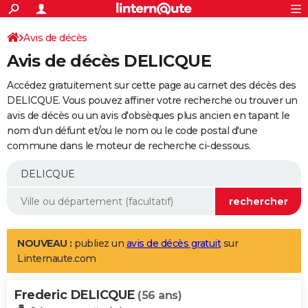
ACTUALITÉS
Connexion
S'inscrire
Avis de décès
Rechercher
Société
Education
Villes
Politique
Faits Divers
Monde
+
SPORT
Avis de décès DELICQUE
Football
Cyclisme
Forum
Coupe du monde 2026
Tennis
Rugby
CULTURE
Accédez gratuitement sur cette page au carnet des décès des
TNT
Cinéma
Musique
Programme TV
Streaming
Sorties cinéma
+
DELICQUE. Vous pouvez affiner votre recherche ou trouver un
FINANCE
avis de décès ou un avis d'obsèques plus ancien en tapant le
Impôts
Immobilier
Banque
Crédit
Retraite
Epargne
Risques naturels par ville
Assurance
AUTO
nom d'un défunt et/ou le nom ou le code postal d'une
commune dans le moteur de recherche ci-dessous.
Réserver un essai
Berlines
Forum auto
Essais
Citadines
SUV
+
HIGH-TECH
Meilleur smartphone
Ordinateurs
Guide high-tech
Mobiles
Internet
Jeux vidéo
+
BRICOLAGE
Aménagement intérieur
Cuisine
Jardinage
+
Forum
Extérieur
Salle de bains
Rangement
WEEK-END
Escapades
Expositions
Week-end nature
Guides de France
Patrimoine
Musées
+
LIFESTYLE
NOUVEAU :
publiez un
avis de décès gratuit
sur
Linternaute.com
Bien-être
Mode
+
Art de vivre
Loisirs
Modes de vie
SANTE
Frederic DELICQUE
Guide de la santé
Médicaments
+
Alimentation
Maladies
Sommeil
(56 ans)
VOYAGE