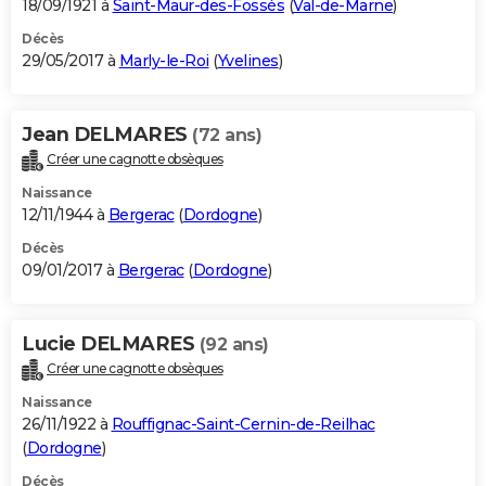
18/09/1921 à
Saint-Maur-des-Fossés
(
Val-de-Marne
)
Décès
29/05/2017 à
Marly-le-Roi
(
Yvelines
)
Jean DELMARES
(72 ans)
Créer une cagnotte obsèques
Naissance
12/11/1944 à
Bergerac
(
Dordogne
)
Décès
09/01/2017 à
Bergerac
(
Dordogne
)
Lucie DELMARES
(92 ans)
Créer une cagnotte obsèques
Naissance
26/11/1922 à
Rouffignac-Saint-Cernin-de-Reilhac
(
Dordogne
)
Décès