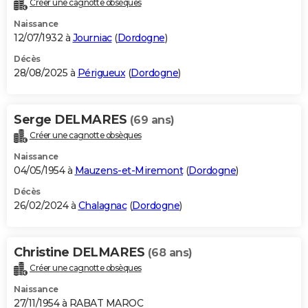
Créer une cagnotte obsèques
City break
Voyage de noces
Climat
Destinations
Voyage nature
Forum
+
PHOTO
Naissance
12/07/1932 à
Journiac
(
Dordogne
)
GUIDES D'ACHAT
Décès
28/08/2025 à
Périgueux
(
Dordogne
)
BONS PLANS
CARTE DE VOEUX
Serge DELMARES
(69 ans)
Carte Bonne année
Carte Pâques
Carte de Noël
Carte Saint-Valentin
Carte d'anniversaire
DICTIONNAIRE
Créer une cagnotte obsèques
Biographies
Expressions
Dictionnaire
Citations
Proverbes
PROGRAMME TV
Naissance
04/05/1954 à
Mauzens-et-Miremont
(
Dordogne
)
COPAINS D'AVANT
Décès
26/02/2024 à
Chalagnac
(
Dordogne
)
Se connecter
Collèges
Universités
Service militaire
S'inscrire
Lycées
Primaires
Entreprises
Avis de recherche
AVIS DE DÉCÈS
FORUM
Christine DELMARES
(68 ans)
Lifestyle
Sport
Television
Cinema
Bricolage
Culture
Auto
Voyage
Créer une cagnotte obsèques
Naissance
27/11/1954 à RABAT MAROC