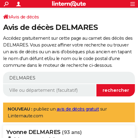
ACTUALITÉS
Connexion
S'inscrire
Avis de décès
Rechercher
Société
Education
Villes
Politique
Faits Divers
Monde
+
SPORT
Avis de décès DELMARES
Football
Cyclisme
Forum
Coupe du monde 2026
Tennis
Rugby
CULTURE
Accédez gratuitement sur cette page au carnet des décès des
TNT
Cinéma
Musique
Programme TV
Streaming
Sorties cinéma
+
DELMARES. Vous pouvez affiner votre recherche ou trouver
FINANCE
un avis de décès ou un avis d'obsèques plus ancien en tapant
Impôts
Immobilier
Banque
Crédit
Retraite
Epargne
Risques naturels par ville
Assurance
AUTO
le nom d'un défunt et/ou le nom ou le code postal d'une
commune dans le moteur de recherche ci-dessous.
Réserver un essai
Berlines
Forum auto
Essais
Citadines
SUV
+
HIGH-TECH
Meilleur smartphone
Ordinateurs
Guide high-tech
Mobiles
Internet
Jeux vidéo
+
BRICOLAGE
Aménagement intérieur
Cuisine
Jardinage
+
Forum
Extérieur
Salle de bains
Rangement
WEEK-END
Escapades
Expositions
Week-end nature
Guides de France
Patrimoine
Musées
+
LIFESTYLE
NOUVEAU :
publiez un
avis de décès gratuit
sur
Linternaute.com
Bien-être
Mode
+
Art de vivre
Loisirs
Modes de vie
SANTE
Yvonne DELMARES
Guide de la santé
Médicaments
+
Alimentation
Maladies
Sommeil
(93 ans)
VOYAGE