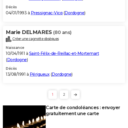
Décès
04/01/1993 à
Pressignac-Vicq
(
Dordogne
)
Marie DELMARES
(80 ans)
Créer une cagnotte obsèques
Naissance
10/04/1911 à
Saint-Félix-de-Reillac-et-Mortemart
(
Dordogne
)
Décès
13/08/1991 à
Périgueux
(
Dordogne
)
1
2
Carte de condoléances : envoyer
gratuitement une carte