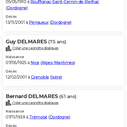
05/05/1910 à
Rouffignac-Saint-Cernin-de-Reilhac
(
Dordogne
)
Décès
13/11/2001 à
Périgueux
(
Dordogne
)
Guy DELMARES
(75 ans)
Créer une cagnotte obsèques
Naissance
07/05/1925 à
Nice
(
Alpes-Maritimes
)
Décès
12/02/2001 à
Grenoble
(
Isère
)
Bernard DELMARES
(61 ans)
Créer une cagnotte obsèques
Naissance
07/11/1939 à
Trémolat
(
Dordogne
)
Décès