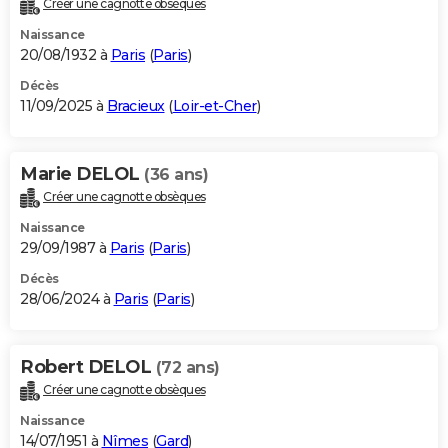
Créer une cagnotte obsèques
City break
Voyage de noces
Climat
Destinations
Voyage nature
Forum
+
PHOTO
Naissance
20/08/1932 à
Paris
(
Paris
)
GUIDES D'ACHAT
Décès
11/09/2025 à
Bracieux
(
Loir-et-Cher
)
BONS PLANS
CARTE DE VOEUX
Marie DELOL
(36 ans)
Carte Bonne année
Carte Pâques
Carte de Noël
Carte Saint-Valentin
Carte d'anniversaire
DICTIONNAIRE
Créer une cagnotte obsèques
Biographies
Expressions
Dictionnaire
Citations
Proverbes
PROGRAMME TV
Naissance
29/09/1987 à
Paris
(
Paris
)
COPAINS D'AVANT
Décès
28/06/2024 à
Paris
(
Paris
)
Se connecter
Collèges
Universités
Service militaire
S'inscrire
Lycées
Primaires
Entreprises
Avis de recherche
AVIS DE DÉCÈS
FORUM
Robert DELOL
(72 ans)
Lifestyle
Sport
Television
Cinema
Bricolage
Culture
Auto
Voyage
Créer une cagnotte obsèques
Naissance
14/07/1951 à
Nîmes
(
Gard
)