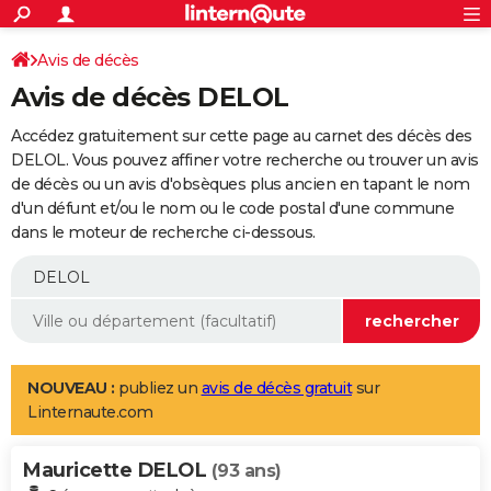
ACTUALITÉS
Connexion
S'inscrire
Avis de décès
Rechercher
Société
Education
Villes
Politique
Faits Divers
Monde
+
SPORT
Avis de décès DELOL
Football
Cyclisme
Forum
Coupe du monde 2026
Tennis
Rugby
CULTURE
Accédez gratuitement sur cette page au carnet des décès des
TNT
Cinéma
Musique
Programme TV
Streaming
Sorties cinéma
+
DELOL. Vous pouvez affiner votre recherche ou trouver un avis
FINANCE
de décès ou un avis d'obsèques plus ancien en tapant le nom
Impôts
Immobilier
Banque
Crédit
Retraite
Epargne
Risques naturels par ville
Assurance
AUTO
d'un défunt et/ou le nom ou le code postal d'une commune
dans le moteur de recherche ci-dessous.
Réserver un essai
Berlines
Forum auto
Essais
Citadines
SUV
+
HIGH-TECH
Meilleur smartphone
Ordinateurs
Guide high-tech
Mobiles
Internet
Jeux vidéo
+
BRICOLAGE
Aménagement intérieur
Cuisine
Jardinage
+
Forum
Extérieur
Salle de bains
Rangement
WEEK-END
Escapades
Expositions
Week-end nature
Guides de France
Patrimoine
Musées
+
LIFESTYLE
NOUVEAU :
publiez un
avis de décès gratuit
sur
Linternaute.com
Bien-être
Mode
+
Art de vivre
Loisirs
Modes de vie
SANTE
Mauricette DELOL
Guide de la santé
Médicaments
+
Alimentation
Maladies
Sommeil
(93 ans)
VOYAGE