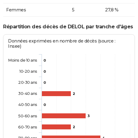
Femmes
5
27,8 %
Répartition des décès de DELOL par tranche d'âges
Données exprimées en nombre de décès (source :
Insee)
Moins de 10 ans
0
10-20 ans
0
20-30 ans
0
30-40 ans
2
40-50 ans
0
50-60 ans
3
60-70 ans
2
70-80 ans
4