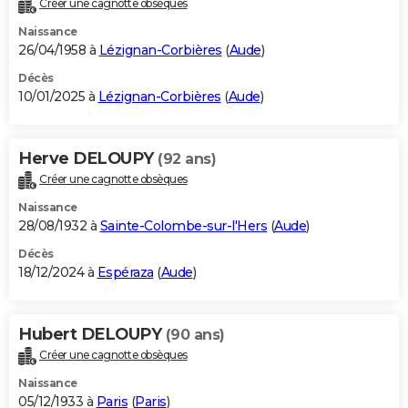
Créer une cagnotte obsèques
City break
Voyage de noces
Climat
Destinations
Voyage nature
Forum
+
PHOTO
Naissance
26/04/1958 à
Lézignan-Corbières
(
Aude
)
GUIDES D'ACHAT
Décès
10/01/2025 à
Lézignan-Corbières
(
Aude
)
BONS PLANS
CARTE DE VOEUX
Herve DELOUPY
(92 ans)
Carte Bonne année
Carte Pâques
Carte de Noël
Carte Saint-Valentin
Carte d'anniversaire
DICTIONNAIRE
Créer une cagnotte obsèques
Biographies
Expressions
Dictionnaire
Citations
Proverbes
PROGRAMME TV
Naissance
28/08/1932 à
Sainte-Colombe-sur-l'Hers
(
Aude
)
COPAINS D'AVANT
Décès
18/12/2024 à
Espéraza
(
Aude
)
Se connecter
Collèges
Universités
Service militaire
S'inscrire
Lycées
Primaires
Entreprises
Avis de recherche
AVIS DE DÉCÈS
FORUM
Hubert DELOUPY
(90 ans)
Lifestyle
Sport
Television
Cinema
Bricolage
Culture
Auto
Voyage
Créer une cagnotte obsèques
Naissance
05/12/1933 à
Paris
(
Paris
)