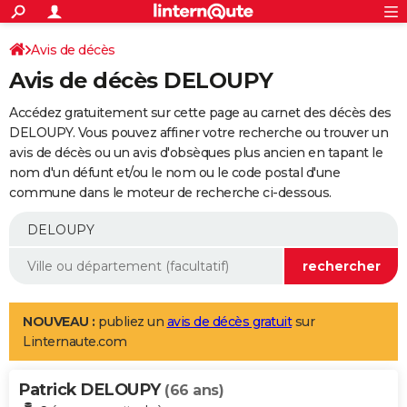
ACTUALITÉS
Connexion
S'inscrire
Avis de décès
Rechercher
Société
Education
Villes
Politique
Faits Divers
Monde
+
SPORT
Avis de décès DELOUPY
Football
Cyclisme
Forum
Coupe du monde 2026
Tennis
Rugby
CULTURE
Accédez gratuitement sur cette page au carnet des décès des
TNT
Cinéma
Musique
Programme TV
Streaming
Sorties cinéma
+
DELOUPY. Vous pouvez affiner votre recherche ou trouver un
FINANCE
avis de décès ou un avis d'obsèques plus ancien en tapant le
Impôts
Immobilier
Banque
Crédit
Retraite
Epargne
Risques naturels par ville
Assurance
AUTO
nom d'un défunt et/ou le nom ou le code postal d'une
commune dans le moteur de recherche ci-dessous.
Réserver un essai
Berlines
Forum auto
Essais
Citadines
SUV
+
HIGH-TECH
Meilleur smartphone
Ordinateurs
Guide high-tech
Mobiles
Internet
Jeux vidéo
+
BRICOLAGE
Aménagement intérieur
Cuisine
Jardinage
+
Forum
Extérieur
Salle de bains
Rangement
WEEK-END
Escapades
Expositions
Week-end nature
Guides de France
Patrimoine
Musées
+
LIFESTYLE
NOUVEAU :
publiez un
avis de décès gratuit
sur
Linternaute.com
Bien-être
Mode
+
Art de vivre
Loisirs
Modes de vie
SANTE
Patrick DELOUPY
Guide de la santé
Médicaments
+
Alimentation
Maladies
Sommeil
(66 ans)
VOYAGE