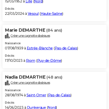
15/03/1952 à
Lille
(
Nord
)
Décès
22/03/2024 à
Vesoul
(
Haute-Saône
)
Marie DEMARTHE
(84 ans)
Créer une cagnotte obsèques
Naissance
07/08/1939 à
Estrée-Blanche
(
Pas-de-Calais
)
Décès
17/10/2023 à
Riom
(
Puy-de-Dôme
)
Nadia DEMARTHE
(48 ans)
Créer une cagnotte obsèques
Naissance
28/08/1974 à
Saint-Omer
(
Pas-de-Calais
)
Décès
14/06/2023 à
Dunkerque
(
Nord
)