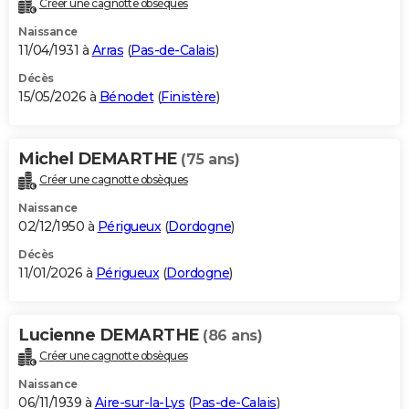
Créer une cagnotte obsèques
City break
Voyage de noces
Climat
Destinations
Voyage nature
Forum
+
PHOTO
Naissance
11/04/1931 à
Arras
(
Pas-de-Calais
)
GUIDES D'ACHAT
Décès
15/05/2026 à
Bénodet
(
Finistère
)
BONS PLANS
CARTE DE VOEUX
Michel DEMARTHE
(75 ans)
Carte Bonne année
Carte Pâques
Carte de Noël
Carte Saint-Valentin
Carte d'anniversaire
DICTIONNAIRE
Créer une cagnotte obsèques
Biographies
Expressions
Dictionnaire
Citations
Proverbes
PROGRAMME TV
Naissance
02/12/1950 à
Périgueux
(
Dordogne
)
COPAINS D'AVANT
Décès
11/01/2026 à
Périgueux
(
Dordogne
)
Se connecter
Collèges
Universités
Service militaire
S'inscrire
Lycées
Primaires
Entreprises
Avis de recherche
AVIS DE DÉCÈS
FORUM
Lucienne DEMARTHE
(86 ans)
Lifestyle
Sport
Television
Cinema
Bricolage
Culture
Auto
Voyage
Créer une cagnotte obsèques
Naissance
06/11/1939 à
Aire-sur-la-Lys
(
Pas-de-Calais
)