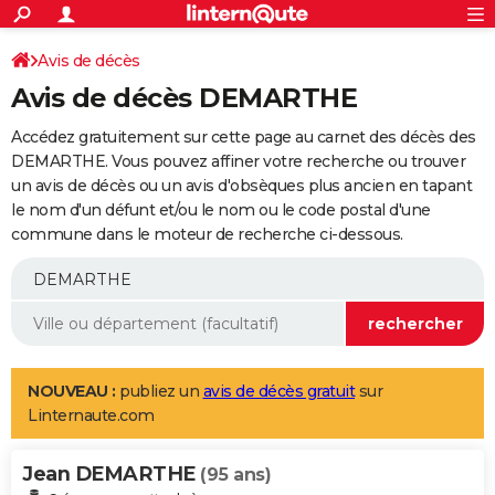
ACTUALITÉS
Connexion
S'inscrire
Avis de décès
Rechercher
Société
Education
Villes
Politique
Faits Divers
Monde
+
SPORT
Avis de décès DEMARTHE
Football
Cyclisme
Forum
Coupe du monde 2026
Tennis
Rugby
CULTURE
Accédez gratuitement sur cette page au carnet des décès des
TNT
Cinéma
Musique
Programme TV
Streaming
Sorties cinéma
+
DEMARTHE. Vous pouvez affiner votre recherche ou trouver
FINANCE
un avis de décès ou un avis d'obsèques plus ancien en tapant
Impôts
Immobilier
Banque
Crédit
Retraite
Epargne
Risques naturels par ville
Assurance
AUTO
le nom d'un défunt et/ou le nom ou le code postal d'une
commune dans le moteur de recherche ci-dessous.
Réserver un essai
Berlines
Forum auto
Essais
Citadines
SUV
+
HIGH-TECH
Meilleur smartphone
Ordinateurs
Guide high-tech
Mobiles
Internet
Jeux vidéo
+
BRICOLAGE
Aménagement intérieur
Cuisine
Jardinage
+
Forum
Extérieur
Salle de bains
Rangement
WEEK-END
Escapades
Expositions
Week-end nature
Guides de France
Patrimoine
Musées
+
LIFESTYLE
NOUVEAU :
publiez un
avis de décès gratuit
sur
Linternaute.com
Bien-être
Mode
+
Art de vivre
Loisirs
Modes de vie
SANTE
Jean DEMARTHE
Guide de la santé
Médicaments
+
Alimentation
Maladies
Sommeil
(95 ans)
VOYAGE