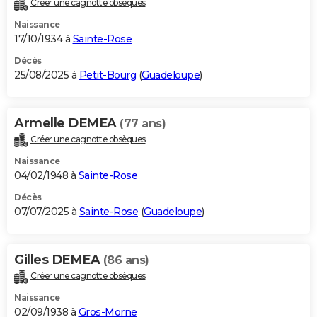
Créer une cagnotte obsèques
City break
Voyage de noces
Climat
Destinations
Voyage nature
Forum
+
PHOTO
Naissance
17/10/1934 à
Sainte-Rose
GUIDES D'ACHAT
Décès
25/08/2025 à
Petit-Bourg
(
Guadeloupe
)
BONS PLANS
CARTE DE VOEUX
Armelle DEMEA
(77 ans)
Carte Bonne année
Carte Pâques
Carte de Noël
Carte Saint-Valentin
Carte d'anniversaire
DICTIONNAIRE
Créer une cagnotte obsèques
Biographies
Expressions
Dictionnaire
Citations
Proverbes
PROGRAMME TV
Naissance
04/02/1948 à
Sainte-Rose
COPAINS D'AVANT
Décès
07/07/2025 à
Sainte-Rose
(
Guadeloupe
)
Se connecter
Collèges
Universités
Service militaire
S'inscrire
Lycées
Primaires
Entreprises
Avis de recherche
AVIS DE DÉCÈS
FORUM
Gilles DEMEA
(86 ans)
Lifestyle
Sport
Television
Cinema
Bricolage
Culture
Auto
Voyage
Créer une cagnotte obsèques
Naissance
02/09/1938 à
Gros-Morne