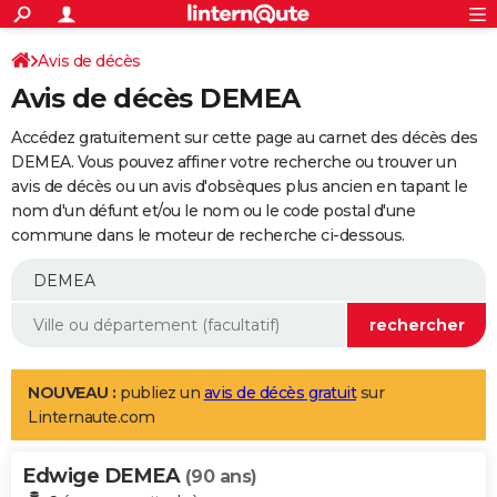
ACTUALITÉS
Connexion
S'inscrire
Avis de décès
Rechercher
Société
Education
Villes
Politique
Faits Divers
Monde
+
SPORT
Avis de décès DEMEA
Football
Cyclisme
Forum
Coupe du monde 2026
Tennis
Rugby
CULTURE
Accédez gratuitement sur cette page au carnet des décès des
TNT
Cinéma
Musique
Programme TV
Streaming
Sorties cinéma
+
DEMEA. Vous pouvez affiner votre recherche ou trouver un
FINANCE
avis de décès ou un avis d'obsèques plus ancien en tapant le
Impôts
Immobilier
Banque
Crédit
Retraite
Epargne
Risques naturels par ville
Assurance
AUTO
nom d'un défunt et/ou le nom ou le code postal d'une
commune dans le moteur de recherche ci-dessous.
Réserver un essai
Berlines
Forum auto
Essais
Citadines
SUV
+
HIGH-TECH
Meilleur smartphone
Ordinateurs
Guide high-tech
Mobiles
Internet
Jeux vidéo
+
BRICOLAGE
Aménagement intérieur
Cuisine
Jardinage
+
Forum
Extérieur
Salle de bains
Rangement
WEEK-END
Escapades
Expositions
Week-end nature
Guides de France
Patrimoine
Musées
+
LIFESTYLE
NOUVEAU :
publiez un
avis de décès gratuit
sur
Linternaute.com
Bien-être
Mode
+
Art de vivre
Loisirs
Modes de vie
SANTE
Edwige DEMEA
Guide de la santé
Médicaments
+
Alimentation
Maladies
Sommeil
(90 ans)
VOYAGE