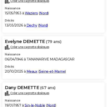
Créer une cagnotte obsèques
City break
Voyage de noces
Climat
Destinations
Voyage nature
Forum
+
PHOTO
Naissance
15/05/1953 à
Waziers
(
Nord
)
GUIDES D'ACHAT
Décès
13/03/2026 à
Dechy
(
Nord
)
BONS PLANS
CARTE DE VOEUX
Evelyne DEMETTE
(79 ans)
Carte Bonne année
Carte Pâques
Carte de Noël
Carte Saint-Valentin
Carte d'anniversaire
DICTIONNAIRE
Créer une cagnotte obsèques
Biographies
Expressions
Dictionnaire
Citations
Proverbes
PROGRAMME TV
Naissance
06/04/1946 à TANANARIVE MADAGASCAR
COPAINS D'AVANT
Décès
20/10/2025 à
Meaux
(
Seine-et-Marne
)
Se connecter
Collèges
Universités
Service militaire
S'inscrire
Lycées
Primaires
Entreprises
Avis de recherche
AVIS DE DÉCÈS
FORUM
Dany DEMETTE
(67 ans)
Lifestyle
Sport
Television
Cinema
Bricolage
Culture
Auto
Voyage
Créer une cagnotte obsèques
Naissance
19/01/1957 à
Sin-le-Noble
(
Nord
)