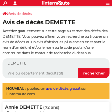
ACTUALITÉS
Connexion
S'inscrire
Avis de décès
Rechercher
Société
Education
Villes
Politique
Faits Divers
Monde
+
SPORT
Avis de décès DEMETTE
Football
Cyclisme
Forum
Coupe du monde 2026
Tennis
Rugby
CULTURE
Accédez gratuitement sur cette page au carnet des décès des
TNT
Cinéma
Musique
Programme TV
Streaming
Sorties cinéma
+
DEMETTE. Vous pouvez affiner votre recherche ou trouver un
FINANCE
avis de décès ou un avis d'obsèques plus ancien en tapant le
Impôts
Immobilier
Banque
Crédit
Retraite
Epargne
Risques naturels par ville
Assurance
AUTO
nom d'un défunt et/ou le nom ou le code postal d'une
commune dans le moteur de recherche ci-dessous.
Réserver un essai
Berlines
Forum auto
Essais
Citadines
SUV
+
HIGH-TECH
Meilleur smartphone
Ordinateurs
Guide high-tech
Mobiles
Internet
Jeux vidéo
+
BRICOLAGE
Aménagement intérieur
Cuisine
Jardinage
+
Forum
Extérieur
Salle de bains
Rangement
WEEK-END
Escapades
Expositions
Week-end nature
Guides de France
Patrimoine
Musées
+
LIFESTYLE
NOUVEAU :
publiez un
avis de décès gratuit
sur
Linternaute.com
Bien-être
Mode
+
Art de vivre
Loisirs
Modes de vie
SANTE
Annie DEMETTE
Guide de la santé
Médicaments
+
Alimentation
Maladies
Sommeil
(72 ans)
VOYAGE