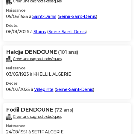
Créer une cagnotte obsèques
City break
Voyage de noces
Climat
Destinations
Voyage nature
Forum
+
PHOTO
Naissance
09/05/1955 à
Saint-Denis
(
Seine-Saint-Denis
)
GUIDES D'ACHAT
Décès
06/01/2026 à
Stains
(
Seine-Saint-Denis
)
BONS PLANS
CARTE DE VOEUX
Haldja DENDOUNE
(101 ans)
Carte Bonne année
Carte Pâques
Carte de Noël
Carte Saint-Valentin
Carte d'anniversaire
DICTIONNAIRE
Créer une cagnotte obsèques
Biographies
Expressions
Dictionnaire
Citations
Proverbes
PROGRAMME TV
Naissance
03/03/1923 à KHELLIL ALGERIE
COPAINS D'AVANT
Décès
06/02/2025 à
Villepinte
(
Seine-Saint-Denis
)
Se connecter
Collèges
Universités
Service militaire
S'inscrire
Lycées
Primaires
Entreprises
Avis de recherche
AVIS DE DÉCÈS
FORUM
Fodil DENDOUNE
(72 ans)
Lifestyle
Sport
Television
Cinema
Bricolage
Culture
Auto
Voyage
Créer une cagnotte obsèques
Naissance
24/08/1951 à SETIF ALGERIE