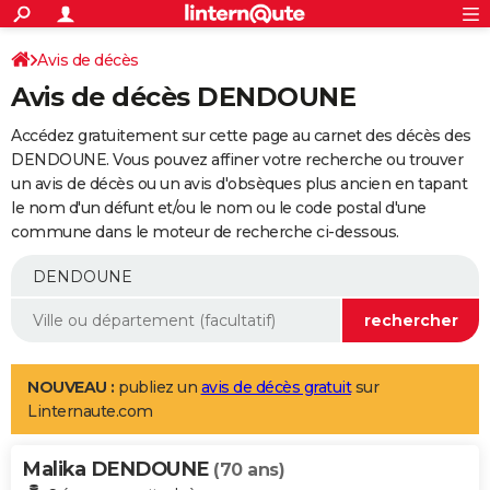
ACTUALITÉS
Connexion
S'inscrire
Avis de décès
Rechercher
Société
Education
Villes
Politique
Faits Divers
Monde
+
SPORT
Avis de décès DENDOUNE
Football
Cyclisme
Forum
Coupe du monde 2026
Tennis
Rugby
CULTURE
Accédez gratuitement sur cette page au carnet des décès des
TNT
Cinéma
Musique
Programme TV
Streaming
Sorties cinéma
+
DENDOUNE. Vous pouvez affiner votre recherche ou trouver
FINANCE
un avis de décès ou un avis d'obsèques plus ancien en tapant
Impôts
Immobilier
Banque
Crédit
Retraite
Epargne
Risques naturels par ville
Assurance
AUTO
le nom d'un défunt et/ou le nom ou le code postal d'une
commune dans le moteur de recherche ci-dessous.
Réserver un essai
Berlines
Forum auto
Essais
Citadines
SUV
+
HIGH-TECH
Meilleur smartphone
Ordinateurs
Guide high-tech
Mobiles
Internet
Jeux vidéo
+
BRICOLAGE
Aménagement intérieur
Cuisine
Jardinage
+
Forum
Extérieur
Salle de bains
Rangement
WEEK-END
Escapades
Expositions
Week-end nature
Guides de France
Patrimoine
Musées
+
LIFESTYLE
NOUVEAU :
publiez un
avis de décès gratuit
sur
Linternaute.com
Bien-être
Mode
+
Art de vivre
Loisirs
Modes de vie
SANTE
Malika DENDOUNE
Guide de la santé
Médicaments
+
Alimentation
Maladies
Sommeil
(70 ans)
VOYAGE