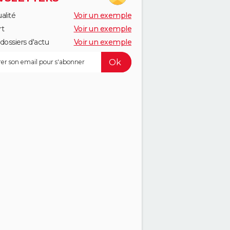
alité
Voir un exemple
rt
Voir un exemple
dossiers d'actu
Voir un exemple