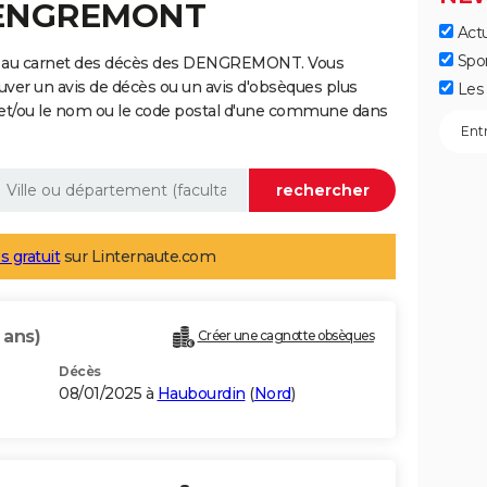
 DENGREMONT
Actu
Spo
e au carnet des décès des DENGREMONT. Vous
uver un avis de décès ou un avis d'obsèques plus
Les 
 et/ou le nom ou le code postal d'une commune dans
s gratuit
sur Linternaute.com
 ans)
Créer une cagnotte obsèques
Décès
08/01/2025 à
Haubourdin
(
Nord
)