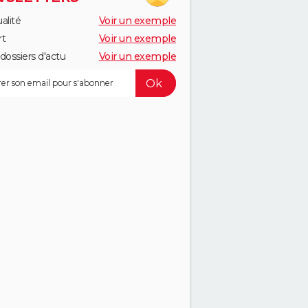
alité
Voir un exemple
rt
Voir un exemple
dossiers d'actu
Voir un exemple