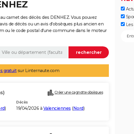
DENHEZ
Actu
Spo
e au carnet des décès des DENHEZ. Vous pouvez
 avis de décès ou un avis d'obsèques plus ancien en
Les 
nom ou le code postal d'une commune dans le moteur
s gratuit
sur Linternaute.com
s)
Créer une cagnotte obsèques
Décès
rd
)
19/04/2026 à
Valenciennes
(
Nord
)