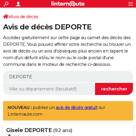
ACTUALITÉS
Connexion
S'inscrire
Avis de décès
Rechercher
Société
Education
Villes
Politique
Faits Divers
Monde
+
SPORT
Avis de décès DEPORTE
Football
Cyclisme
Forum
Coupe du monde 2026
Tennis
Rugby
CULTURE
Accédez gratuitement sur cette page au carnet des décès des
TNT
Cinéma
Musique
Programme TV
Streaming
Sorties cinéma
+
DEPORTE. Vous pouvez affiner votre recherche ou trouver un
FINANCE
avis de décès ou un avis d'obsèques plus ancien en tapant le
Impôts
Immobilier
Banque
Crédit
Retraite
Epargne
Risques naturels par ville
Assurance
AUTO
nom d'un défunt et/ou le nom ou le code postal d'une
commune dans le moteur de recherche ci-dessous.
Réserver un essai
Berlines
Forum auto
Essais
Citadines
SUV
+
HIGH-TECH
Meilleur smartphone
Ordinateurs
Guide high-tech
Mobiles
Internet
Jeux vidéo
+
BRICOLAGE
Aménagement intérieur
Cuisine
Jardinage
+
Forum
Extérieur
Salle de bains
Rangement
WEEK-END
Escapades
Expositions
Week-end nature
Guides de France
Patrimoine
Musées
+
LIFESTYLE
NOUVEAU :
publiez un
avis de décès gratuit
sur
Linternaute.com
Bien-être
Mode
+
Art de vivre
Loisirs
Modes de vie
SANTE
Gisele DEPORTE
Guide de la santé
Médicaments
+
Alimentation
Maladies
Sommeil
(92 ans)
VOYAGE