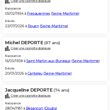
Créer une cagnotte obsèques
City break
Voyage de noces
Climat
Destinations
Voyage nature
Forum
+
PHOTO
Naissance
05/02/1934 à
Fresquiennes
(
Seine-Maritime
)
GUIDES D'ACHAT
Décès
22/07/2026 à
Rouen
(
Seine-Maritime
)
BONS PLANS
CARTE DE VOEUX
Michel DEPORTE
(87 ans)
Carte Bonne année
Carte Pâques
Carte de Noël
Carte Saint-Valentin
Carte d'anniversaire
DICTIONNAIRE
Créer une cagnotte obsèques
Biographies
Expressions
Dictionnaire
Citations
Proverbes
PROGRAMME TV
Naissance
16/03/1938 à
Saint-Martin-aux-Buneaux
(
Seine-Maritime
)
COPAINS D'AVANT
Décès
20/01/2026 à
Canteleu
(
Seine-Maritime
)
Se connecter
Collèges
Universités
Service militaire
S'inscrire
Lycées
Primaires
Entreprises
Avis de recherche
AVIS DE DÉCÈS
FORUM
Jacqueline DEPORTE
(74 ans)
Lifestyle
Sport
Television
Cinema
Bricolage
Culture
Auto
Voyage
Créer une cagnotte obsèques
Naissance
28/04/1951 à
Besançon
(
Doubs
)