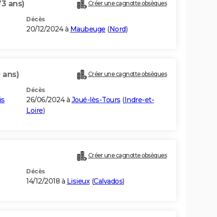
73 ans)
Créer une cagnotte obsèques
Décès
20/12/2024 à
Maubeuge
(
Nord
)
 ans)
Créer une cagnotte obsèques
Décès
is
26/06/2024 à
Joué-lès-Tours
(
Indre-et-
Loire
)
Créer une cagnotte obsèques
Décès
14/12/2018 à
Lisieux
(
Calvados
)