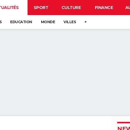
TUALITÉS
SPORT
CULTURE
FINANCE
A
S
EDUCATION
MONDE
VILLES
+
NEW