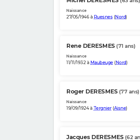
Michel DERESMES
(63 ans)
Naissance
27/05/1946 à
Ruesnes
(
Nord
)
Rene DERESMES
(71 ans)
Naissance
11/11/1932 à
Maubeuge
(
Nord
)
Roger DERESMES
(77 ans)
Naissance
19/09/1924 à
Tergnier
(
Aisne
)
Jacques DERESMES
(62 an