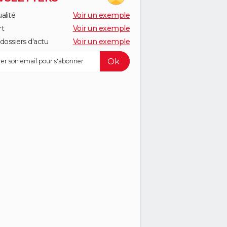
alité
Voir un exemple
rt
Voir un exemple
dossiers d'actu
Voir un exemple