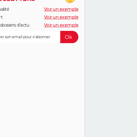
alité
Voir un exemple
rt
Voir un exemple
dossiers d'actu
Voir un exemple