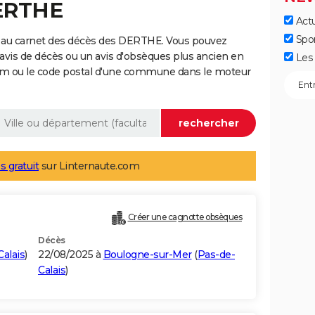
DERTHE
Actu
Spo
e au carnet des décès des DERTHE. Vous pouvez
 avis de décès ou un avis d'obsèques plus ancien en
Les 
nom ou le code postal d'une commune dans le moteur
s gratuit
sur Linternaute.com
Créer une cagnotte obsèques
Décès
alais
)
22/08/2025 à
Boulogne-sur-Mer
(
Pas-de-
Calais
)