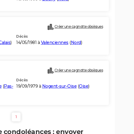
Créer une cagnotte obsèques
Décès
alais
)
14/05/1981 à
Valenciennes
(
Nord
)
Créer une cagnotte obsèques
Décès
e
(
Pas-
19/09/1979 à
Nogent-sur-Oise
(
Oise
)
1
e condoléances : envoyer