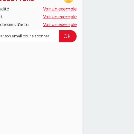
alité
Voir un exemple
rt
Voir un exemple
dossiers d'actu
Voir un exemple