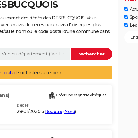
DESBUCQUOIS
Actu
Spo
e au carnet des décès des DESBUCQUOIS. Vous
uver un avis de décès ou un avis d'obsèques plus
Les 
 et/ou le nom ou le code postal d'une commune dans
s gratuit
sur Linternaute.com
ans)
Créer une cagnotte obsèques
Décès
28/01/2020 à
Roubaix
(
Nord
)