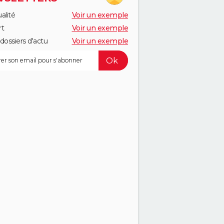
alité
Voir un exemple
rt
Voir un exemple
dossiers d'actu
Voir un exemple