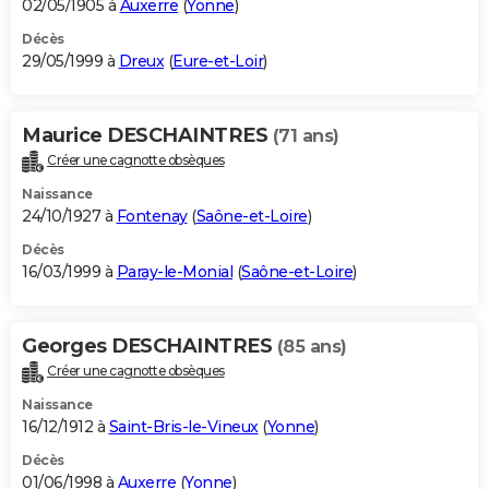
02/05/1905 à
Auxerre
(
Yonne
)
Décès
29/05/1999 à
Dreux
(
Eure-et-Loir
)
Maurice DESCHAINTRES
(71 ans)
Créer une cagnotte obsèques
Naissance
24/10/1927 à
Fontenay
(
Saône-et-Loire
)
Décès
16/03/1999 à
Paray-le-Monial
(
Saône-et-Loire
)
Georges DESCHAINTRES
(85 ans)
Créer une cagnotte obsèques
Naissance
16/12/1912 à
Saint-Bris-le-Vineux
(
Yonne
)
Décès
01/06/1998 à
Auxerre
(
Yonne
)