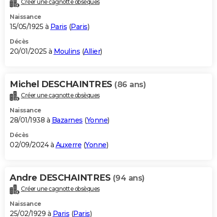
Créer une cagnotte obsèques
City break
Voyage de noces
Climat
Destinations
Voyage nature
Forum
+
PHOTO
Naissance
15/05/1925 à
Paris
(
Paris
)
GUIDES D'ACHAT
Décès
20/01/2025 à
Moulins
(
Allier
)
BONS PLANS
CARTE DE VOEUX
Michel DESCHAINTRES
(86 ans)
Carte Bonne année
Carte Pâques
Carte de Noël
Carte Saint-Valentin
Carte d'anniversaire
DICTIONNAIRE
Créer une cagnotte obsèques
Biographies
Expressions
Dictionnaire
Citations
Proverbes
PROGRAMME TV
Naissance
28/01/1938 à
Bazarnes
(
Yonne
)
COPAINS D'AVANT
Décès
02/09/2024 à
Auxerre
(
Yonne
)
Se connecter
Collèges
Universités
Service militaire
S'inscrire
Lycées
Primaires
Entreprises
Avis de recherche
AVIS DE DÉCÈS
FORUM
Andre DESCHAINTRES
(94 ans)
Lifestyle
Sport
Television
Cinema
Bricolage
Culture
Auto
Voyage
Créer une cagnotte obsèques
Naissance
25/02/1929 à
Paris
(
Paris
)