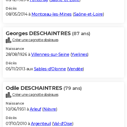
Décès
08/05/2014 à
Montceau-les-Mines
(
Saône-et-Loire
)
Georges DESCHAINTRES
(87 ans)
Créer une cagnotte obsèques
Naissance
28/08/1926 à
Villennes-sur-Seine
(
Yvelines
)
Décès
05/11/2013 aux
Sables-d'Olonne
(
Vendée
)
Odile DESCHAINTRES
(79 ans)
Créer une cagnotte obsèques
Naissance
10/06/1931 à
Arleuf
(
Nièvre
)
Décès
07/10/2010 à
Argenteuil
(
Val-d'Oise
)