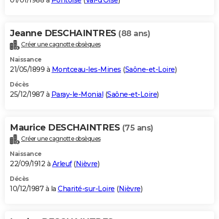
01/01/1988 à
Pontoise
(
Val-d'Oise
)
Jeanne DESCHAINTRES
(88 ans)
Créer une cagnotte obsèques
Naissance
21/05/1899 à
Montceau-les-Mines
(
Saône-et-Loire
)
Décès
25/12/1987 à
Paray-le-Monial
(
Saône-et-Loire
)
Maurice DESCHAINTRES
(75 ans)
Créer une cagnotte obsèques
Naissance
22/09/1912 à
Arleuf
(
Nièvre
)
Décès
10/12/1987 à la
Charité-sur-Loire
(
Nièvre
)