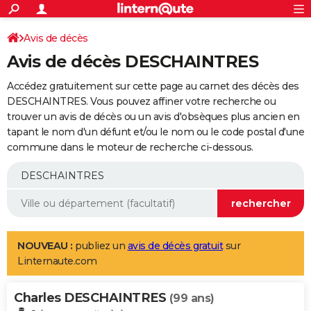
ACTUALITÉS
Connexion
S'inscrire
Avis de décès
Rechercher
Société
Education
Villes
Politique
Faits Divers
Monde
+
SPORT
Avis de décès DESCHAINTRES
Football
Cyclisme
Forum
Coupe du monde 2026
Tennis
Rugby
CULTURE
Accédez gratuitement sur cette page au carnet des décès des
TNT
Cinéma
Musique
Programme TV
Streaming
Sorties cinéma
+
DESCHAINTRES. Vous pouvez affiner votre recherche ou
FINANCE
trouver un avis de décès ou un avis d'obsèques plus ancien en
Impôts
Immobilier
Banque
Crédit
Retraite
Epargne
Risques naturels par ville
Assurance
AUTO
tapant le nom d'un défunt et/ou le nom ou le code postal d'une
commune dans le moteur de recherche ci-dessous.
Réserver un essai
Berlines
Forum auto
Essais
Citadines
SUV
+
HIGH-TECH
Meilleur smartphone
Ordinateurs
Guide high-tech
Mobiles
Internet
Jeux vidéo
+
BRICOLAGE
Aménagement intérieur
Cuisine
Jardinage
+
Forum
Extérieur
Salle de bains
Rangement
WEEK-END
Escapades
Expositions
Week-end nature
Guides de France
Patrimoine
Musées
+
LIFESTYLE
NOUVEAU :
publiez un
avis de décès gratuit
sur
Linternaute.com
Bien-être
Mode
+
Art de vivre
Loisirs
Modes de vie
SANTE
Charles DESCHAINTRES
Guide de la santé
Médicaments
+
Alimentation
Maladies
Sommeil
(99 ans)
VOYAGE