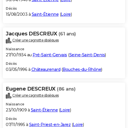
Décès
15/08/2003 à
Saint-Étienne
(
Loire
)
Jacques DESCREUX
(61 ans)
Créer une cagnotte obsèques
Naissance
27/10/1934 au
Pré-Saint-Gervais
(
Seine-Saint-Denis
)
Décès
03/05/1996 à
Châteaurenard
(
Bouches-du-Rhône
)
Eugene DESCREUX
(86 ans)
Créer une cagnotte obsèques
Naissance
23/10/1909 à
Saint-Étienne
(
Loire
)
Décès
07/11/1995 à
Saint-Priest-en-Jarez
(
Loire
)