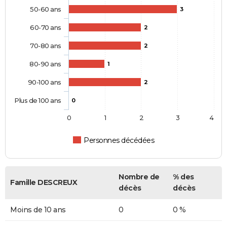
50-60 ans
3
60-70 ans
2
70-80 ans
2
80-90 ans
1
90-100 ans
2
Plus de 100 ans
0
0
1
2
3
4
Personnes décédées
Nombre de
% des
Famille DESCREUX
décès
décès
Moins de 10 ans
0
0 %