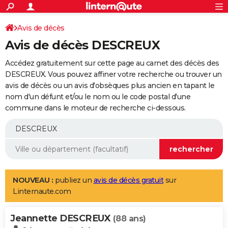
ACTUALITÉS
Connexion
S'inscrire
Avis de décès
Rechercher
Société
Education
Villes
Politique
Faits Divers
Monde
+
SPORT
Avis de décès DESCREUX
Football
Cyclisme
Forum
Coupe du monde 2026
Tennis
Rugby
CULTURE
Accédez gratuitement sur cette page au carnet des décès des
TNT
Cinéma
Musique
Programme TV
Streaming
Sorties cinéma
+
DESCREUX. Vous pouvez affiner votre recherche ou trouver un
FINANCE
avis de décès ou un avis d'obsèques plus ancien en tapant le
Impôts
Immobilier
Banque
Crédit
Retraite
Epargne
Risques naturels par ville
Assurance
AUTO
nom d'un défunt et/ou le nom ou le code postal d'une
commune dans le moteur de recherche ci-dessous.
Réserver un essai
Berlines
Forum auto
Essais
Citadines
SUV
+
HIGH-TECH
Meilleur smartphone
Ordinateurs
Guide high-tech
Mobiles
Internet
Jeux vidéo
+
BRICOLAGE
Aménagement intérieur
Cuisine
Jardinage
+
Forum
Extérieur
Salle de bains
Rangement
WEEK-END
Escapades
Expositions
Week-end nature
Guides de France
Patrimoine
Musées
+
LIFESTYLE
NOUVEAU :
publiez un
avis de décès gratuit
sur
Linternaute.com
Bien-être
Mode
+
Art de vivre
Loisirs
Modes de vie
SANTE
Jeannette DESCREUX
Guide de la santé
Médicaments
+
Alimentation
Maladies
Sommeil
(88 ans)
VOYAGE