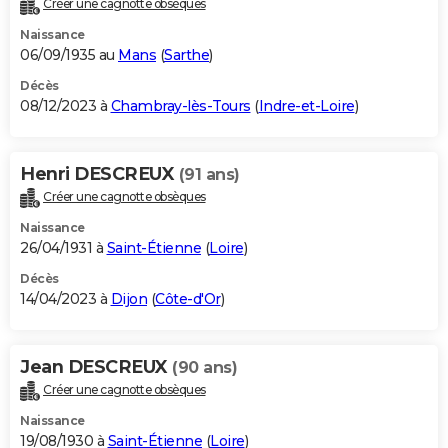
Créer une cagnotte obsèques
City break
Voyage de noces
Climat
Destinations
Voyage nature
Forum
+
PHOTO
Naissance
06/09/1935 au
Mans
(
Sarthe
)
GUIDES D'ACHAT
Décès
08/12/2023 à
Chambray-lès-Tours
(
Indre-et-Loire
)
BONS PLANS
CARTE DE VOEUX
Henri DESCREUX
(91 ans)
Carte Bonne année
Carte Pâques
Carte de Noël
Carte Saint-Valentin
Carte d'anniversaire
DICTIONNAIRE
Créer une cagnotte obsèques
Biographies
Expressions
Dictionnaire
Citations
Proverbes
PROGRAMME TV
Naissance
26/04/1931 à
Saint-Étienne
(
Loire
)
COPAINS D'AVANT
Décès
14/04/2023 à
Dijon
(
Côte-d'Or
)
Se connecter
Collèges
Universités
Service militaire
S'inscrire
Lycées
Primaires
Entreprises
Avis de recherche
AVIS DE DÉCÈS
FORUM
Jean DESCREUX
(90 ans)
Lifestyle
Sport
Television
Cinema
Bricolage
Culture
Auto
Voyage
Créer une cagnotte obsèques
Naissance
19/08/1930 à
Saint-Étienne
(
Loire
)