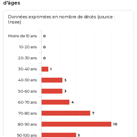
d'âges
Données exprimées en nombre de décès (source :
Insee)
Moins de 10 ans
0
10-20 ans
0
20-30 ans
0
30-40 ans
1
40-50 ans
3
50-60 ans
3
60-70 ans
4
70-80 ans
7
80-90 ans
10
90-100 ans
5