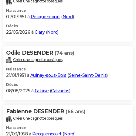
Créer une cagnotte obsèques
City break
Voyage de noces
Climat
Destinations
Voyage nature
Forum
+
PHOTO
Naissance
01/01/1951 à
Pecquencourt
(
Nord
)
GUIDES D'ACHAT
Décès
22/03/2026 à
Clary
(
Nord
)
BONS PLANS
CARTE DE VOEUX
Odile DESENDER
(74 ans)
Carte Bonne année
Carte Pâques
Carte de Noël
Carte Saint-Valentin
Carte d'anniversaire
DICTIONNAIRE
Créer une cagnotte obsèques
Biographies
Expressions
Dictionnaire
Citations
Proverbes
PROGRAMME TV
Naissance
21/01/1951 à
Aulnay-sous-Bois
(
Seine-Saint-Denis
)
COPAINS D'AVANT
Décès
08/08/2025 à
Falaise
(
Calvados
)
Se connecter
Collèges
Universités
Service militaire
S'inscrire
Lycées
Primaires
Entreprises
Avis de recherche
AVIS DE DÉCÈS
FORUM
Fabienne DESENDER
(66 ans)
Lifestyle
Sport
Television
Cinema
Bricolage
Culture
Auto
Voyage
Créer une cagnotte obsèques
Naissance
21/03/1958 à
Pecquencourt
(
Nord
)