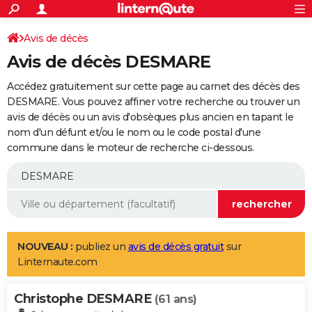
ACTUALITÉS
Connexion
S'inscrire
Avis de décès
Rechercher
Société
Education
Villes
Politique
Faits Divers
Monde
+
SPORT
Avis de décès DESMARE
Football
Cyclisme
Forum
Coupe du monde 2026
Tennis
Rugby
CULTURE
Accédez gratuitement sur cette page au carnet des décès des
TNT
Cinéma
Musique
Programme TV
Streaming
Sorties cinéma
+
DESMARE. Vous pouvez affiner votre recherche ou trouver un
FINANCE
avis de décès ou un avis d'obsèques plus ancien en tapant le
Impôts
Immobilier
Banque
Crédit
Retraite
Epargne
Risques naturels par ville
Assurance
AUTO
nom d'un défunt et/ou le nom ou le code postal d'une
commune dans le moteur de recherche ci-dessous.
Réserver un essai
Berlines
Forum auto
Essais
Citadines
SUV
+
HIGH-TECH
Meilleur smartphone
Ordinateurs
Guide high-tech
Mobiles
Internet
Jeux vidéo
+
BRICOLAGE
Aménagement intérieur
Cuisine
Jardinage
+
Forum
Extérieur
Salle de bains
Rangement
WEEK-END
Escapades
Expositions
Week-end nature
Guides de France
Patrimoine
Musées
+
LIFESTYLE
NOUVEAU :
publiez un
avis de décès gratuit
sur
Linternaute.com
Bien-être
Mode
+
Art de vivre
Loisirs
Modes de vie
SANTE
Christophe DESMARE
Guide de la santé
Médicaments
+
Alimentation
Maladies
Sommeil
(61 ans)
VOYAGE