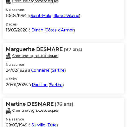
Créer une cagnotte obsèques
City break
Voyage de noces
Climat
Destinations
Voyage nature
Forum
+
PHOTO
Naissance
10/04/1964 à
Saint-Malo
(
Ille-et-Vilaine
)
GUIDES D'ACHAT
Décès
13/03/2026 à
Dinan
(
Côtes-d'Armor
)
BONS PLANS
CARTE DE VOEUX
Marguerite DESMARE
(97 ans)
Carte Bonne année
Carte Pâques
Carte de Noël
Carte Saint-Valentin
Carte d'anniversaire
DICTIONNAIRE
Créer une cagnotte obsèques
Biographies
Expressions
Dictionnaire
Citations
Proverbes
PROGRAMME TV
Naissance
24/02/1928 à
Connerré
(
Sarthe
)
COPAINS D'AVANT
Décès
20/01/2026 à
Rouillon
(
Sarthe
)
Se connecter
Collèges
Universités
Service militaire
S'inscrire
Lycées
Primaires
Entreprises
Avis de recherche
AVIS DE DÉCÈS
FORUM
Martine DESMARE
(76 ans)
Lifestyle
Sport
Television
Cinema
Bricolage
Culture
Auto
Voyage
Créer une cagnotte obsèques
Naissance
09/03/1949 à
Surville
(
Eure
)