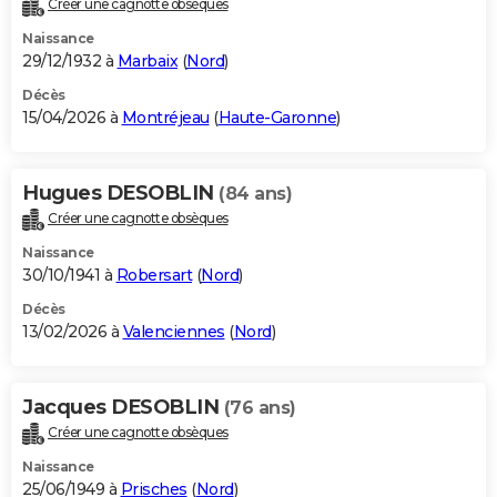
Créer une cagnotte obsèques
City break
Voyage de noces
Climat
Destinations
Voyage nature
Forum
+
PHOTO
Naissance
29/12/1932 à
Marbaix
(
Nord
)
GUIDES D'ACHAT
Décès
15/04/2026 à
Montréjeau
(
Haute-Garonne
)
BONS PLANS
CARTE DE VOEUX
Hugues DESOBLIN
(84 ans)
Carte Bonne année
Carte Pâques
Carte de Noël
Carte Saint-Valentin
Carte d'anniversaire
DICTIONNAIRE
Créer une cagnotte obsèques
Biographies
Expressions
Dictionnaire
Citations
Proverbes
PROGRAMME TV
Naissance
30/10/1941 à
Robersart
(
Nord
)
COPAINS D'AVANT
Décès
13/02/2026 à
Valenciennes
(
Nord
)
Se connecter
Collèges
Universités
Service militaire
S'inscrire
Lycées
Primaires
Entreprises
Avis de recherche
AVIS DE DÉCÈS
FORUM
Jacques DESOBLIN
(76 ans)
Lifestyle
Sport
Television
Cinema
Bricolage
Culture
Auto
Voyage
Créer une cagnotte obsèques
Naissance
25/06/1949 à
Prisches
(
Nord
)