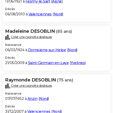
11/06/1921 à
Fesmy-le-Sart
(
Aisne
)
Décès
06/08/2010 à
Valenciennes
(
Nord
)
Madeleine DESOBLIN
(85 ans)
Créer une cagnotte obsèques
Naissance
06/03/1924 à
Dompierre-sur-Helpe
(
Nord
)
Décès
21/05/2009 à
Saint-Germain-en-Laye
(
Yvelines
)
Raymonde DESOBLIN
(75 ans)
Créer une cagnotte obsèques
Naissance
07/07/1932 à
Anzin
(
Nord
)
Décès
31/12/2007 à
Valenciennes
(
Nord
)