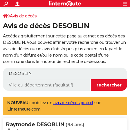
ACTUALITÉS
Connexion
S'inscrire
Avis de décès
Rechercher
Société
Education
Villes
Politique
Faits Divers
Monde
+
SPORT
Avis de décès DESOBLIN
Football
Cyclisme
Forum
Coupe du monde 2026
Tennis
Rugby
CULTURE
Accédez gratuitement sur cette page au carnet des décès des
TNT
Cinéma
Musique
Programme TV
Streaming
Sorties cinéma
+
DESOBLIN. Vous pouvez affiner votre recherche ou trouver un
FINANCE
avis de décès ou un avis d'obsèques plus ancien en tapant le
Impôts
Immobilier
Banque
Crédit
Retraite
Epargne
Risques naturels par ville
Assurance
AUTO
nom d'un défunt et/ou le nom ou le code postal d'une
commune dans le moteur de recherche ci-dessous.
Réserver un essai
Berlines
Forum auto
Essais
Citadines
SUV
+
HIGH-TECH
Meilleur smartphone
Ordinateurs
Guide high-tech
Mobiles
Internet
Jeux vidéo
+
BRICOLAGE
Aménagement intérieur
Cuisine
Jardinage
+
Forum
Extérieur
Salle de bains
Rangement
WEEK-END
Escapades
Expositions
Week-end nature
Guides de France
Patrimoine
Musées
+
LIFESTYLE
NOUVEAU :
publiez un
avis de décès gratuit
sur
Linternaute.com
Bien-être
Mode
+
Art de vivre
Loisirs
Modes de vie
SANTE
Raymonde DESOBLIN
Guide de la santé
Médicaments
+
Alimentation
Maladies
Sommeil
(93 ans)
VOYAGE