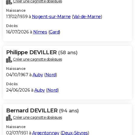
Créer une cagnotte obsèques
City break
Voyage de noces
Climat
Destinations
Voyage nature
Forum
+
PHOTO
Naissance
17/02/1939 à
Nogent-sur-Marne
(
Val-de-Marne
)
GUIDES D'ACHAT
Décès
16/07/2026 à
Nîmes
(
Gard
)
BONS PLANS
CARTE DE VOEUX
Philippe DEVILLER
(58 ans)
Carte Bonne année
Carte Pâques
Carte de Noël
Carte Saint-Valentin
Carte d'anniversaire
DICTIONNAIRE
Créer une cagnotte obsèques
Biographies
Expressions
Dictionnaire
Citations
Proverbes
PROGRAMME TV
Naissance
04/10/1967 à
Auby
(
Nord
)
COPAINS D'AVANT
Décès
24/06/2026 à
Auby
(
Nord
)
Se connecter
Collèges
Universités
Service militaire
S'inscrire
Lycées
Primaires
Entreprises
Avis de recherche
AVIS DE DÉCÈS
FORUM
Bernard DEVILLER
(94 ans)
Lifestyle
Sport
Television
Cinema
Bricolage
Culture
Auto
Voyage
Créer une cagnotte obsèques
Naissance
02/07/1931 à
Argentonnay
(
Deux-Sèvres
)