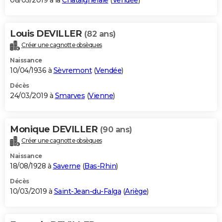
08/05/2019 à la
Châtaigneraie
(
Vendée
)
Louis DEVILLER
(82 ans)
Créer une cagnotte obsèques
Naissance
10/04/1936 à
Sèvremont
(
Vendée
)
Décès
24/03/2019 à
Smarves
(
Vienne
)
Monique DEVILLER
(90 ans)
Créer une cagnotte obsèques
Naissance
18/08/1928 à
Saverne
(
Bas-Rhin
)
Décès
10/03/2019 à
Saint-Jean-du-Falga
(
Ariège
)