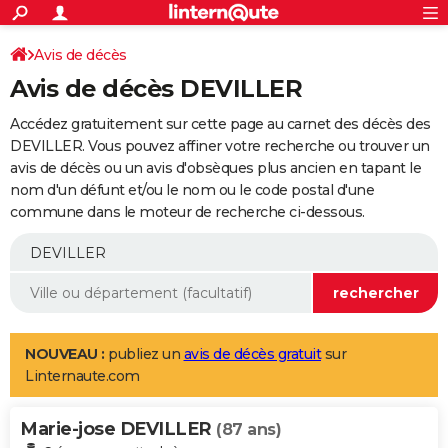
ACTUALITÉS
Connexion
S'inscrire
Avis de décès
Rechercher
Société
Education
Villes
Politique
Faits Divers
Monde
+
SPORT
Avis de décès DEVILLER
Football
Cyclisme
Forum
Coupe du monde 2026
Tennis
Rugby
CULTURE
Accédez gratuitement sur cette page au carnet des décès des
TNT
Cinéma
Musique
Programme TV
Streaming
Sorties cinéma
+
DEVILLER. Vous pouvez affiner votre recherche ou trouver un
FINANCE
avis de décès ou un avis d'obsèques plus ancien en tapant le
Impôts
Immobilier
Banque
Crédit
Retraite
Epargne
Risques naturels par ville
Assurance
AUTO
nom d'un défunt et/ou le nom ou le code postal d'une
commune dans le moteur de recherche ci-dessous.
Réserver un essai
Berlines
Forum auto
Essais
Citadines
SUV
+
HIGH-TECH
Meilleur smartphone
Ordinateurs
Guide high-tech
Mobiles
Internet
Jeux vidéo
+
BRICOLAGE
Aménagement intérieur
Cuisine
Jardinage
+
Forum
Extérieur
Salle de bains
Rangement
WEEK-END
Escapades
Expositions
Week-end nature
Guides de France
Patrimoine
Musées
+
LIFESTYLE
NOUVEAU :
publiez un
avis de décès gratuit
sur
Linternaute.com
Bien-être
Mode
+
Art de vivre
Loisirs
Modes de vie
SANTE
Marie-jose DEVILLER
Guide de la santé
Médicaments
+
Alimentation
Maladies
Sommeil
(87 ans)
VOYAGE