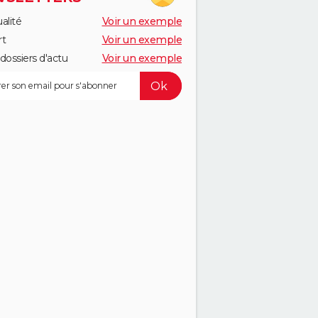
alité
Voir un exemple
rt
Voir un exemple
dossiers d'actu
Voir un exemple