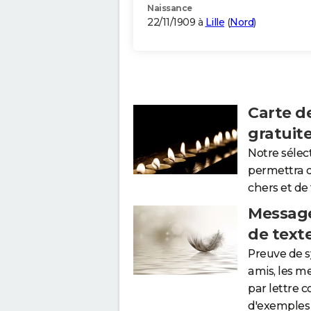
Naissance
22/11/1909 à
Lille
(
Nord
)
Carte d
gratuit
Notre sélec
permettra 
chers et de
Message
de text
Preuve de 
amis, les m
par lettre 
d'exemples 