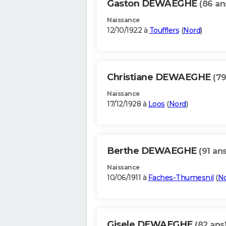
Gaston DEWAEGHE
(86 an
Naissance
12/10/1922 à
Toufflers
(
Nord
)
Christiane DEWAEGHE
(79
Naissance
17/12/1928 à
Loos
(
Nord
)
Berthe DEWAEGHE
(91 ans
Naissance
10/06/1911 à
Faches-Thumesnil
(
N
Gisele DEWAEGHE
(82 ans