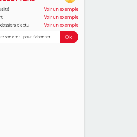
alité
Voir un exemple
rt
Voir un exemple
dossiers d'actu
Voir un exemple