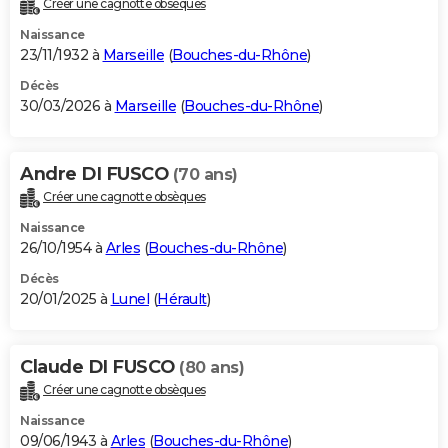
Créer une cagnotte obsèques
City break
Voyage de noces
Climat
Destinations
Voyage nature
Forum
+
PHOTO
Naissance
23/11/1932 à
Marseille
(
Bouches-du-Rhône
)
GUIDES D'ACHAT
Décès
30/03/2026 à
Marseille
(
Bouches-du-Rhône
)
BONS PLANS
CARTE DE VOEUX
Andre DI FUSCO
(70 ans)
Carte Bonne année
Carte Pâques
Carte de Noël
Carte Saint-Valentin
Carte d'anniversaire
DICTIONNAIRE
Créer une cagnotte obsèques
Biographies
Expressions
Dictionnaire
Citations
Proverbes
PROGRAMME TV
Naissance
26/10/1954 à
Arles
(
Bouches-du-Rhône
)
COPAINS D'AVANT
Décès
20/01/2025 à
Lunel
(
Hérault
)
Se connecter
Collèges
Universités
Service militaire
S'inscrire
Lycées
Primaires
Entreprises
Avis de recherche
AVIS DE DÉCÈS
FORUM
Claude DI FUSCO
(80 ans)
Lifestyle
Sport
Television
Cinema
Bricolage
Culture
Auto
Voyage
Créer une cagnotte obsèques
Naissance
09/06/1943 à
Arles
(
Bouches-du-Rhône
)