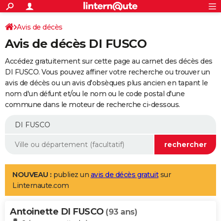
ACTUALITÉS
Connexion
S'inscrire
Avis de décès
Rechercher
Société
Education
Villes
Politique
Faits Divers
Monde
+
SPORT
Avis de décès DI FUSCO
Football
Cyclisme
Forum
Coupe du monde 2026
Tennis
Rugby
CULTURE
Accédez gratuitement sur cette page au carnet des décès des
TNT
Cinéma
Musique
Programme TV
Streaming
Sorties cinéma
+
DI FUSCO. Vous pouvez affiner votre recherche ou trouver un
FINANCE
avis de décès ou un avis d'obsèques plus ancien en tapant le
Impôts
Immobilier
Banque
Crédit
Retraite
Epargne
Risques naturels par ville
Assurance
AUTO
nom d'un défunt et/ou le nom ou le code postal d'une
commune dans le moteur de recherche ci-dessous.
Réserver un essai
Berlines
Forum auto
Essais
Citadines
SUV
+
HIGH-TECH
Meilleur smartphone
Ordinateurs
Guide high-tech
Mobiles
Internet
Jeux vidéo
+
BRICOLAGE
Aménagement intérieur
Cuisine
Jardinage
+
Forum
Extérieur
Salle de bains
Rangement
WEEK-END
Escapades
Expositions
Week-end nature
Guides de France
Patrimoine
Musées
+
LIFESTYLE
NOUVEAU :
publiez un
avis de décès gratuit
sur
Linternaute.com
Bien-être
Mode
+
Art de vivre
Loisirs
Modes de vie
SANTE
Antoinette DI FUSCO
Guide de la santé
Médicaments
+
Alimentation
Maladies
Sommeil
(93 ans)
VOYAGE