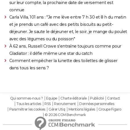
sur leur compte, la prochaine date de versement est
connue
Carla Villa, 101 ans : "Je me lève entre 7 h 30 et 8 h du matin
et je prends un café avec des petits biscuits au petit-
déjeuner. Je saute le déjeuner et, le soir, je mange du poulet
avec des légumes ou du poisson"
À 62 ans, Russell Crowe s'entraîne toujours comme pour
Gladiator : il défie même une star du catch
Comment empêcher la lunette des toilettes de glisser
dans tous les sens ?
Qui sommes-nous ?
Equipe
Charte éditoriale
Publicité
Contact
Tous les articles
RSS
Recrutement
Données personnelles
Paramétrer les cookies
Gérer Utiq
Mentions légales
Groupe Figaro
© 2026 CCM Benchmark