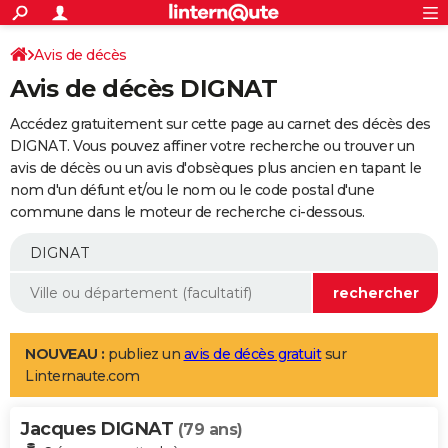
ACTUALITÉS
Connexion
S'inscrire
Avis de décès
Rechercher
Société
Education
Villes
Politique
Faits Divers
Monde
+
SPORT
Avis de décès DIGNAT
Football
Cyclisme
Forum
Coupe du monde 2026
Tennis
Rugby
CULTURE
Accédez gratuitement sur cette page au carnet des décès des
TNT
Cinéma
Musique
Programme TV
Streaming
Sorties cinéma
+
DIGNAT. Vous pouvez affiner votre recherche ou trouver un
FINANCE
avis de décès ou un avis d'obsèques plus ancien en tapant le
Impôts
Immobilier
Banque
Crédit
Retraite
Epargne
Risques naturels par ville
Assurance
AUTO
nom d'un défunt et/ou le nom ou le code postal d'une
commune dans le moteur de recherche ci-dessous.
Réserver un essai
Berlines
Forum auto
Essais
Citadines
SUV
+
HIGH-TECH
Meilleur smartphone
Ordinateurs
Guide high-tech
Mobiles
Internet
Jeux vidéo
+
BRICOLAGE
Aménagement intérieur
Cuisine
Jardinage
+
Forum
Extérieur
Salle de bains
Rangement
WEEK-END
Escapades
Expositions
Week-end nature
Guides de France
Patrimoine
Musées
+
LIFESTYLE
NOUVEAU :
publiez un
avis de décès gratuit
sur
Linternaute.com
Bien-être
Mode
+
Art de vivre
Loisirs
Modes de vie
SANTE
Jacques DIGNAT
Guide de la santé
Médicaments
+
Alimentation
Maladies
Sommeil
(79 ans)
VOYAGE