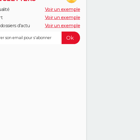
alité
Voir un exemple
rt
Voir un exemple
dossiers d'actu
Voir un exemple