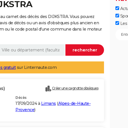
IJKSTRA
Actu
Spo
 au carnet des décès des DIJKSTRA. Vous pouvez
 avis de décès ou un avis d'obsèques plus ancien en
Les 
nom ou le code postal d'une commune dans le moteur
s gratuit
sur Linternaute.com
ns)
Créer une cagnotte obsèques
Décès
17/09/2024 à
Limans
(
Alpes-de-Haute-
Provence
)