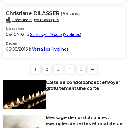
Christiane DILASSER
(94 ans)
Créer une cagnotte obsèques
Naissance
06/10/1921 à
Saint-Cyr-l'École
(
Yvelines
)
Décès
06/08/2016 à
Versailles
(
Yvelines
)
1
2
3
4
5
Carte de condoléances : envoyer
gratuitement une carte
Message de condoléances :
exemples de textes et modèle de