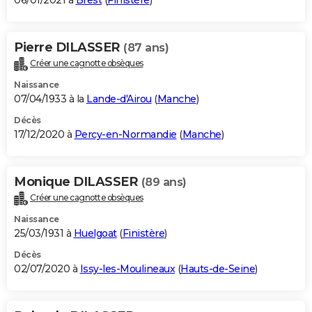
06/01/2021 à
Brest
(
Finistère
)
Pierre DILASSER
(87 ans)
Créer une cagnotte obsèques
Naissance
07/04/1933 à la
Lande-d'Airou
(
Manche
)
Décès
17/12/2020 à
Percy-en-Normandie
(
Manche
)
Monique DILASSER
(89 ans)
Créer une cagnotte obsèques
Naissance
25/03/1931 à
Huelgoat
(
Finistère
)
Décès
02/07/2020 à
Issy-les-Moulineaux
(
Hauts-de-Seine
)