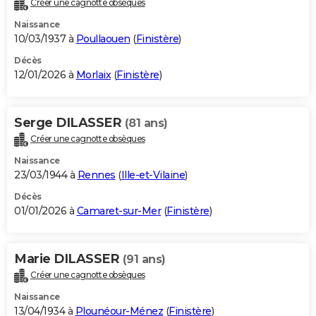
Créer une cagnotte obsèques
City break
Voyage de noces
Climat
Destinations
Voyage nature
Forum
+
PHOTO
Naissance
10/03/1937 à
Poullaouen
(
Finistère
)
GUIDES D'ACHAT
Décès
12/01/2026 à
Morlaix
(
Finistère
)
BONS PLANS
CARTE DE VOEUX
Serge DILASSER
(81 ans)
Carte Bonne année
Carte Pâques
Carte de Noël
Carte Saint-Valentin
Carte d'anniversaire
DICTIONNAIRE
Créer une cagnotte obsèques
Biographies
Expressions
Dictionnaire
Citations
Proverbes
PROGRAMME TV
Naissance
23/03/1944 à
Rennes
(
Ille-et-Vilaine
)
COPAINS D'AVANT
Décès
01/01/2026 à
Camaret-sur-Mer
(
Finistère
)
Se connecter
Collèges
Universités
Service militaire
S'inscrire
Lycées
Primaires
Entreprises
Avis de recherche
AVIS DE DÉCÈS
FORUM
Marie DILASSER
(91 ans)
Lifestyle
Sport
Television
Cinema
Bricolage
Culture
Auto
Voyage
Créer une cagnotte obsèques
Naissance
13/04/1934 à
Plounéour-Ménez
(
Finistère
)