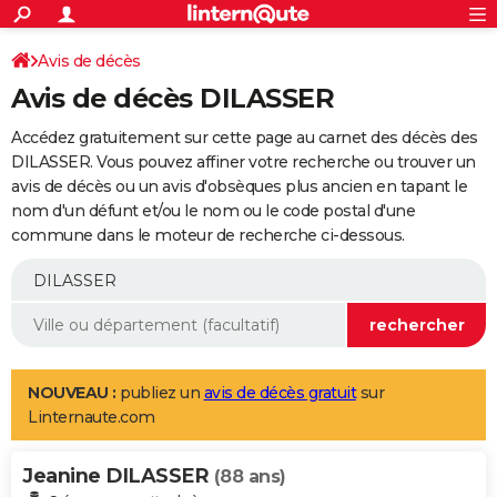
ACTUALITÉS
Connexion
S'inscrire
Avis de décès
Rechercher
Société
Education
Villes
Politique
Faits Divers
Monde
+
SPORT
Avis de décès DILASSER
Football
Cyclisme
Forum
Coupe du monde 2026
Tennis
Rugby
CULTURE
Accédez gratuitement sur cette page au carnet des décès des
TNT
Cinéma
Musique
Programme TV
Streaming
Sorties cinéma
+
DILASSER. Vous pouvez affiner votre recherche ou trouver un
FINANCE
avis de décès ou un avis d'obsèques plus ancien en tapant le
Impôts
Immobilier
Banque
Crédit
Retraite
Epargne
Risques naturels par ville
Assurance
AUTO
nom d'un défunt et/ou le nom ou le code postal d'une
commune dans le moteur de recherche ci-dessous.
Réserver un essai
Berlines
Forum auto
Essais
Citadines
SUV
+
HIGH-TECH
Meilleur smartphone
Ordinateurs
Guide high-tech
Mobiles
Internet
Jeux vidéo
+
BRICOLAGE
Aménagement intérieur
Cuisine
Jardinage
+
Forum
Extérieur
Salle de bains
Rangement
WEEK-END
Escapades
Expositions
Week-end nature
Guides de France
Patrimoine
Musées
+
LIFESTYLE
NOUVEAU :
publiez un
avis de décès gratuit
sur
Linternaute.com
Bien-être
Mode
+
Art de vivre
Loisirs
Modes de vie
SANTE
Jeanine DILASSER
Guide de la santé
Médicaments
+
Alimentation
Maladies
Sommeil
(88 ans)
VOYAGE