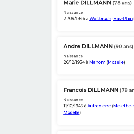
Marie DILLMANN
(78 ans)
Naissance
21/09/1946 à
Weitbruch
(
Bas-Rhin
)
Andre DILLMANN
(90 ans)
Naissance
26/12/1934 à
Manom
(
Moselle
)
Francois DILLMANN
(79 a
Naissance
11/10/1945 à
Autrepierre
(
Meurthe-e
Moselle
)