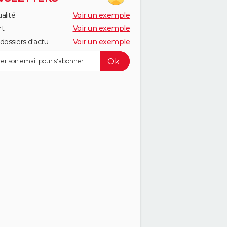
alité
Voir un exemple
rt
Voir un exemple
dossiers d'actu
Voir un exemple