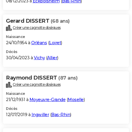
08/12/2023 à
Eckbolsheim
(
Bas-Rhin
)
Gerard DISSERT
(68 ans)
Créer une cagnotte obsèques
Naissance
24/10/1954 à
Orléans
(
Loiret
)
Décès
30/04/2023 à
Vichy
(
Allier
)
Raymond DISSERT
(87 ans)
Créer une cagnotte obsèques
Naissance
21/12/1931 à
Moyeuvre-Grande
(
Moselle
)
Décès
12/07/2019 à
Ingwiller
(
Bas-Rhin
)