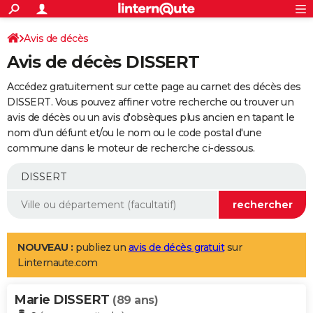
ACTUALITÉS
Connexion
S'inscrire
Avis de décès
Rechercher
Société
Education
Villes
Politique
Faits Divers
Monde
+
SPORT
Avis de décès DISSERT
Football
Cyclisme
Forum
Coupe du monde 2026
Tennis
Rugby
CULTURE
Accédez gratuitement sur cette page au carnet des décès des
TNT
Cinéma
Musique
Programme TV
Streaming
Sorties cinéma
+
DISSERT. Vous pouvez affiner votre recherche ou trouver un
FINANCE
avis de décès ou un avis d'obsèques plus ancien en tapant le
Impôts
Immobilier
Banque
Crédit
Retraite
Epargne
Risques naturels par ville
Assurance
AUTO
nom d'un défunt et/ou le nom ou le code postal d'une
commune dans le moteur de recherche ci-dessous.
Réserver un essai
Berlines
Forum auto
Essais
Citadines
SUV
+
HIGH-TECH
Meilleur smartphone
Ordinateurs
Guide high-tech
Mobiles
Internet
Jeux vidéo
+
BRICOLAGE
Aménagement intérieur
Cuisine
Jardinage
+
Forum
Extérieur
Salle de bains
Rangement
WEEK-END
Escapades
Expositions
Week-end nature
Guides de France
Patrimoine
Musées
+
LIFESTYLE
NOUVEAU :
publiez un
avis de décès gratuit
sur
Linternaute.com
Bien-être
Mode
+
Art de vivre
Loisirs
Modes de vie
SANTE
Marie DISSERT
Guide de la santé
Médicaments
+
Alimentation
Maladies
Sommeil
(89 ans)
VOYAGE