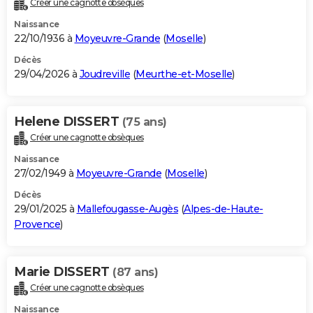
Créer une cagnotte obsèques
City break
Voyage de noces
Climat
Destinations
Voyage nature
Forum
+
PHOTO
Naissance
22/10/1936 à
Moyeuvre-Grande
(
Moselle
)
GUIDES D'ACHAT
Décès
29/04/2026 à
Joudreville
(
Meurthe-et-Moselle
)
BONS PLANS
CARTE DE VOEUX
Helene DISSERT
(75 ans)
Carte Bonne année
Carte Pâques
Carte de Noël
Carte Saint-Valentin
Carte d'anniversaire
DICTIONNAIRE
Créer une cagnotte obsèques
Biographies
Expressions
Dictionnaire
Citations
Proverbes
PROGRAMME TV
Naissance
27/02/1949 à
Moyeuvre-Grande
(
Moselle
)
COPAINS D'AVANT
Décès
29/01/2025 à
Mallefougasse-Augès
(
Alpes-de-Haute-
Se connecter
Collèges
Universités
Service militaire
S'inscrire
Lycées
Primaires
Entreprises
Avis de recherche
AVIS DE DÉCÈS
Provence
)
FORUM
Lifestyle
Sport
Television
Cinema
Bricolage
Culture
Auto
Voyage
Marie DISSERT
(87 ans)
Créer une cagnotte obsèques
Naissance