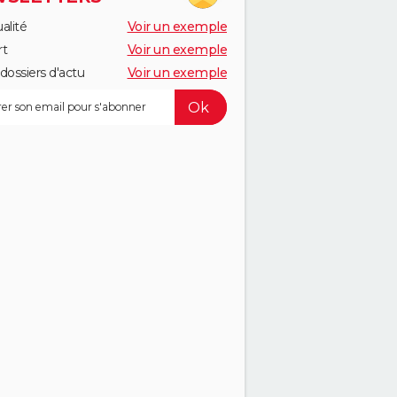
alité
Voir un exemple
rt
Voir un exemple
dossiers d'actu
Voir un exemple