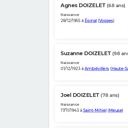
Agnes DOIZELET
(68 ans)
Naissance
28/12/1955 à
Épinal
(
Vosges
)
Suzanne DOIZELET
(98 an
Naissance
01/12/1923 à
Ambiévillers
(
Haute-S
Joel DOIZELET
(78 ans)
Naissance
17/11/1943 à
Saint-Mihiel
(
Meuse
)