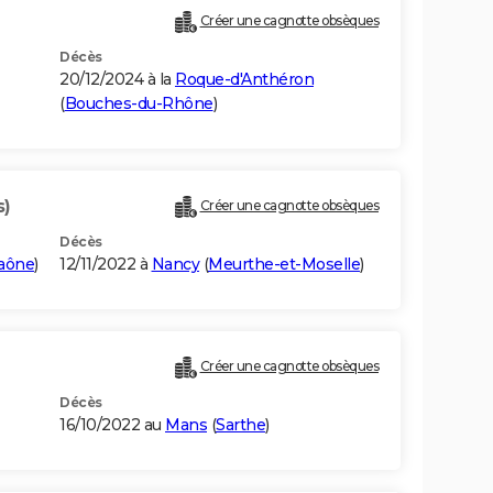
Créer une cagnotte obsèques
Décès
20/12/2024 à la
Roque-d'Anthéron
(
Bouches-du-Rhône
)
s)
Créer une cagnotte obsèques
Décès
aône
)
12/11/2022 à
Nancy
(
Meurthe-et-Moselle
)
Créer une cagnotte obsèques
Décès
16/10/2022 au
Mans
(
Sarthe
)