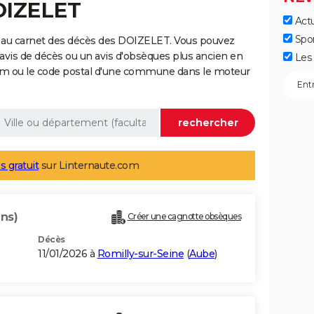
OIZELET
Actu
Spo
 au carnet des décès des DOIZELET. Vous pouvez
 avis de décès ou un avis d'obsèques plus ancien en
Les 
nom ou le code postal d'une commune dans le moteur
s gratuit
sur Linternaute.com
ans)
Créer une cagnotte obsèques
Décès
11/01/2026 à
Romilly-sur-Seine
(
Aube
)