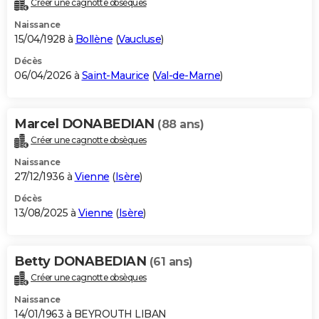
Créer une cagnotte obsèques
City break
Voyage de noces
Climat
Destinations
Voyage nature
Forum
+
PHOTO
Naissance
15/04/1928 à
Bollène
(
Vaucluse
)
GUIDES D'ACHAT
Décès
06/04/2026 à
Saint-Maurice
(
Val-de-Marne
)
BONS PLANS
CARTE DE VOEUX
Marcel DONABEDIAN
(88 ans)
Carte Bonne année
Carte Pâques
Carte de Noël
Carte Saint-Valentin
Carte d'anniversaire
DICTIONNAIRE
Créer une cagnotte obsèques
Biographies
Expressions
Dictionnaire
Citations
Proverbes
PROGRAMME TV
Naissance
27/12/1936 à
Vienne
(
Isère
)
COPAINS D'AVANT
Décès
13/08/2025 à
Vienne
(
Isère
)
Se connecter
Collèges
Universités
Service militaire
S'inscrire
Lycées
Primaires
Entreprises
Avis de recherche
AVIS DE DÉCÈS
FORUM
Betty DONABEDIAN
(61 ans)
Lifestyle
Sport
Television
Cinema
Bricolage
Culture
Auto
Voyage
Créer une cagnotte obsèques
Naissance
14/01/1963 à BEYROUTH LIBAN