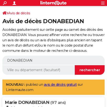
ACTUALITÉS
Connexion
S'inscrire
Avis de décès
Rechercher
Société
Education
Villes
Politique
Faits Divers
Monde
+
SPORT
Avis de décès DONABEDIAN
Football
Cyclisme
Forum
Coupe du monde 2026
Tennis
Rugby
CULTURE
Accédez gratuitement sur cette page au carnet des décès des
TNT
Cinéma
Musique
Programme TV
Streaming
Sorties cinéma
+
DONABEDIAN. Vous pouvez affiner votre recherche ou trouver
FINANCE
un avis de décès ou un avis d'obsèques plus ancien en tapant
Impôts
Immobilier
Banque
Crédit
Retraite
Epargne
Risques naturels par ville
Assurance
AUTO
le nom d'un défunt et/ou le nom ou le code postal d'une
commune dans le moteur de recherche ci-dessous.
Réserver un essai
Berlines
Forum auto
Essais
Citadines
SUV
+
HIGH-TECH
Meilleur smartphone
Ordinateurs
Guide high-tech
Mobiles
Internet
Jeux vidéo
+
BRICOLAGE
Aménagement intérieur
Cuisine
Jardinage
+
Forum
Extérieur
Salle de bains
Rangement
WEEK-END
Escapades
Expositions
Week-end nature
Guides de France
Patrimoine
Musées
+
LIFESTYLE
NOUVEAU :
publiez un
avis de décès gratuit
sur
Linternaute.com
Bien-être
Mode
+
Art de vivre
Loisirs
Modes de vie
SANTE
Marie DONABEDIAN
Guide de la santé
Médicaments
+
Alimentation
Maladies
Sommeil
(97 ans)
VOYAGE