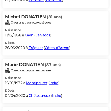
08/08/2020 à
Gonesse
(
Val-d'Oise
)
Michel DONATIEN
(81 ans)
Créer une cagnotte obsèques
Naissance
11/12/1938 à
Caen
(
Calvados
)
Décès
26/06/2020 à
Tréguier
(
Côtes-d'Armor
)
Marie DONATIEN
(87 ans)
Créer une cagnotte obsèques
Naissance
15/05/1932 à
Montipouret
(
Indre
)
Décès
04/04/2020 à
Châteauroux
(
Indre
)