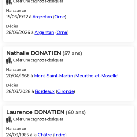
Créer une cagnotte obsèques
City break
Voyage de noces
Climat
Destinations
Voyage nature
Forum
+
PHOTO
Naissance
15/06/1932 à
Argentan
(
Orne
)
GUIDES D'ACHAT
Décès
28/05/2026 à
Argentan
(
Orne
)
BONS PLANS
CARTE DE VOEUX
Nathalie DONATIEN
(57 ans)
Carte Bonne année
Carte Pâques
Carte de Noël
Carte Saint-Valentin
Carte d'anniversaire
DICTIONNAIRE
Créer une cagnotte obsèques
Biographies
Expressions
Dictionnaire
Citations
Proverbes
PROGRAMME TV
Naissance
20/04/1968 à
Mont-Saint-Martin
(
Meurthe-et-Moselle
)
COPAINS D'AVANT
Décès
26/03/2026 à
Bordeaux
(
Gironde
)
Se connecter
Collèges
Universités
Service militaire
S'inscrire
Lycées
Primaires
Entreprises
Avis de recherche
AVIS DE DÉCÈS
FORUM
Laurence DONATIEN
(60 ans)
Lifestyle
Sport
Television
Cinema
Bricolage
Culture
Auto
Voyage
Créer une cagnotte obsèques
Naissance
24/03/1965 à la
Châtre
(
Indre
)