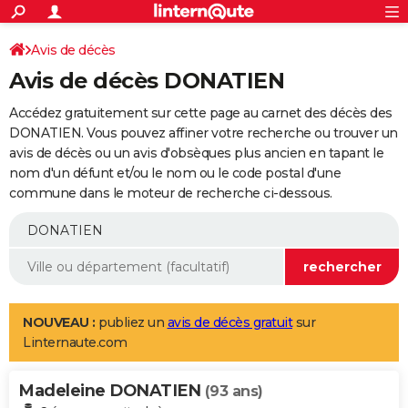
ACTUALITÉS
Connexion
S'inscrire
Avis de décès
Rechercher
Société
Education
Villes
Politique
Faits Divers
Monde
+
SPORT
Avis de décès DONATIEN
Football
Cyclisme
Forum
Coupe du monde 2026
Tennis
Rugby
CULTURE
Accédez gratuitement sur cette page au carnet des décès des
TNT
Cinéma
Musique
Programme TV
Streaming
Sorties cinéma
+
DONATIEN. Vous pouvez affiner votre recherche ou trouver un
FINANCE
avis de décès ou un avis d'obsèques plus ancien en tapant le
Impôts
Immobilier
Banque
Crédit
Retraite
Epargne
Risques naturels par ville
Assurance
AUTO
nom d'un défunt et/ou le nom ou le code postal d'une
commune dans le moteur de recherche ci-dessous.
Réserver un essai
Berlines
Forum auto
Essais
Citadines
SUV
+
HIGH-TECH
Meilleur smartphone
Ordinateurs
Guide high-tech
Mobiles
Internet
Jeux vidéo
+
BRICOLAGE
Aménagement intérieur
Cuisine
Jardinage
+
Forum
Extérieur
Salle de bains
Rangement
WEEK-END
Escapades
Expositions
Week-end nature
Guides de France
Patrimoine
Musées
+
LIFESTYLE
NOUVEAU :
publiez un
avis de décès gratuit
sur
Linternaute.com
Bien-être
Mode
+
Art de vivre
Loisirs
Modes de vie
SANTE
Madeleine DONATIEN
Guide de la santé
Médicaments
+
Alimentation
Maladies
Sommeil
(93 ans)
VOYAGE