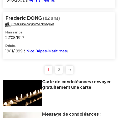
15/10/2002 à
Reims
(
Marne
)
Frederic DONG
(82 ans)
Créer une cagnotte obsèques
Naissance
27/08/1917
Décès
19/11/1999 à
Nice
(
Alpes-Maritimes
)
1
2
Carte de condoléances : envoyer
gratuitement une carte
Message de condoléances :