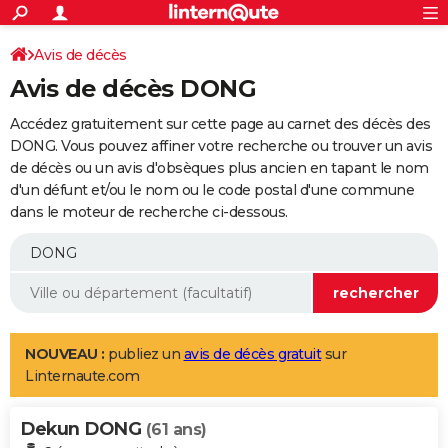
ACTUALITÉS
Connexion
S'inscrire
Avis de décès
Rechercher
Société
Education
Villes
Politique
Faits Divers
Monde
+
SPORT
Avis de décès DONG
Football
Cyclisme
Forum
Coupe du monde 2026
Tennis
Rugby
CULTURE
Accédez gratuitement sur cette page au carnet des décès des
TNT
Cinéma
Musique
Programme TV
Streaming
Sorties cinéma
+
DONG. Vous pouvez affiner votre recherche ou trouver un avis
FINANCE
de décès ou un avis d'obsèques plus ancien en tapant le nom
Impôts
Immobilier
Banque
Crédit
Retraite
Epargne
Risques naturels par ville
Assurance
AUTO
d'un défunt et/ou le nom ou le code postal d'une commune
dans le moteur de recherche ci-dessous.
Réserver un essai
Berlines
Forum auto
Essais
Citadines
SUV
+
HIGH-TECH
Meilleur smartphone
Ordinateurs
Guide high-tech
Mobiles
Internet
Jeux vidéo
+
BRICOLAGE
Aménagement intérieur
Cuisine
Jardinage
+
Forum
Extérieur
Salle de bains
Rangement
WEEK-END
Escapades
Expositions
Week-end nature
Guides de France
Patrimoine
Musées
+
LIFESTYLE
NOUVEAU :
publiez un
avis de décès gratuit
sur
Linternaute.com
Bien-être
Mode
+
Art de vivre
Loisirs
Modes de vie
SANTE
Dekun DONG
Guide de la santé
Médicaments
+
Alimentation
Maladies
Sommeil
(61 ans)
VOYAGE