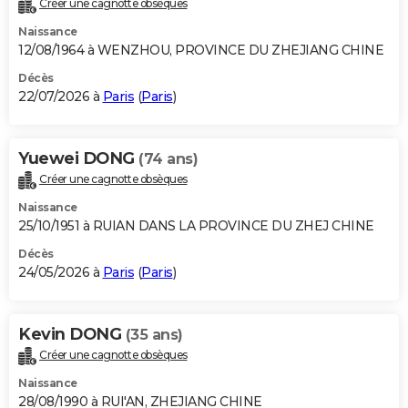
Créer une cagnotte obsèques
City break
Voyage de noces
Climat
Destinations
Voyage nature
Forum
+
PHOTO
Naissance
12/08/1964 à WENZHOU, PROVINCE DU ZHEJIANG CHINE
GUIDES D'ACHAT
Décès
22/07/2026 à
Paris
(
Paris
)
BONS PLANS
CARTE DE VOEUX
Yuewei DONG
(74 ans)
Carte Bonne année
Carte Pâques
Carte de Noël
Carte Saint-Valentin
Carte d'anniversaire
DICTIONNAIRE
Créer une cagnotte obsèques
Biographies
Expressions
Dictionnaire
Citations
Proverbes
PROGRAMME TV
Naissance
25/10/1951 à RUIAN DANS LA PROVINCE DU ZHEJ CHINE
COPAINS D'AVANT
Décès
24/05/2026 à
Paris
(
Paris
)
Se connecter
Collèges
Universités
Service militaire
S'inscrire
Lycées
Primaires
Entreprises
Avis de recherche
AVIS DE DÉCÈS
FORUM
Kevin DONG
(35 ans)
Lifestyle
Sport
Television
Cinema
Bricolage
Culture
Auto
Voyage
Créer une cagnotte obsèques
Naissance
28/08/1990 à RUI'AN, ZHEJIANG CHINE