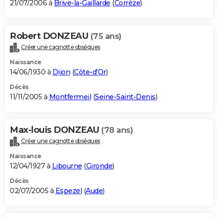
21/07/2006 à
Brive-la-Gaillarde
(
Corrèze
)
Robert DONZEAU
(75 ans)
Créer une cagnotte obsèques
Naissance
14/06/1930 à
Dijon
(
Côte-d'Or
)
Décès
11/11/2005 à
Montfermeil
(
Seine-Saint-Denis
)
Max-louis DONZEAU
(78 ans)
Créer une cagnotte obsèques
Naissance
12/04/1927 à
Libourne
(
Gironde
)
Décès
02/07/2005 à
Espezel
(
Aude
)