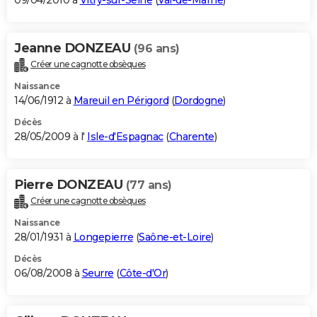
09/04/2010 à
Vitry-sur-Seine
(
Val-de-Marne
)
Jeanne DONZEAU
(96 ans)
Créer une cagnotte obsèques
Naissance
14/06/1912 à
Mareuil en Périgord
(
Dordogne
)
Décès
28/05/2009 à l'
Isle-d'Espagnac
(
Charente
)
Pierre DONZEAU
(77 ans)
Créer une cagnotte obsèques
Naissance
28/01/1931 à
Longepierre
(
Saône-et-Loire
)
Décès
06/08/2008 à
Seurre
(
Côte-d'Or
)