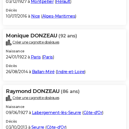
03/12/1927 à
Montpellier
(
Hérault
)
Décès
10/07/2016 à
Nice
(
Alpes-Maritimes
)
Monique DONZEAU
(92 ans)
Créer une cagnotte obsèques
Naissance
24/01/1922 à
Paris
(
Paris
)
Décès
26/08/2014 à
Ballan-Miré
(
Indre-et-Loire
)
Raymond DONZEAU
(86 ans)
Créer une cagnotte obsèques
Naissance
09/06/1927 à
Labergement-lès-Seurre
(
Côte-d'Or
)
Décès
03/10/2013 à
Seurre
(
Côte-d'Or
)