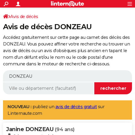
ACTUALITÉS
Connexion
S'inscrire
Avis de décès
Rechercher
Société
Education
Villes
Politique
Faits Divers
Monde
+
SPORT
Avis de décès DONZEAU
Football
Cyclisme
Forum
Coupe du monde 2026
Tennis
Rugby
CULTURE
Accédez gratuitement sur cette page au carnet des décès des
TNT
Cinéma
Musique
Programme TV
Streaming
Sorties cinéma
+
DONZEAU. Vous pouvez affiner votre recherche ou trouver un
FINANCE
avis de décès ou un avis d'obsèques plus ancien en tapant le
Impôts
Immobilier
Banque
Crédit
Retraite
Epargne
Risques naturels par ville
Assurance
AUTO
nom d'un défunt et/ou le nom ou le code postal d'une
commune dans le moteur de recherche ci-dessous.
Réserver un essai
Berlines
Forum auto
Essais
Citadines
SUV
+
HIGH-TECH
Meilleur smartphone
Ordinateurs
Guide high-tech
Mobiles
Internet
Jeux vidéo
+
BRICOLAGE
Aménagement intérieur
Cuisine
Jardinage
+
Forum
Extérieur
Salle de bains
Rangement
WEEK-END
Escapades
Expositions
Week-end nature
Guides de France
Patrimoine
Musées
+
LIFESTYLE
NOUVEAU :
publiez un
avis de décès gratuit
sur
Linternaute.com
Bien-être
Mode
+
Art de vivre
Loisirs
Modes de vie
SANTE
Janine DONZEAU
Guide de la santé
Médicaments
+
Alimentation
Maladies
Sommeil
(94 ans)
VOYAGE