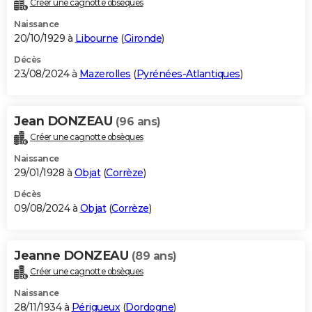
Créer une cagnotte obsèques
City break
Voyage de noces
Climat
Destinations
Voyage nature
Forum
+
PHOTO
Naissance
20/10/1929 à
Libourne
(
Gironde
)
GUIDES D'ACHAT
Décès
23/08/2024 à
Mazerolles
(
Pyrénées-Atlantiques
)
BONS PLANS
CARTE DE VOEUX
Jean DONZEAU
(96 ans)
Carte Bonne année
Carte Pâques
Carte de Noël
Carte Saint-Valentin
Carte d'anniversaire
DICTIONNAIRE
Créer une cagnotte obsèques
Biographies
Expressions
Dictionnaire
Citations
Proverbes
PROGRAMME TV
Naissance
29/01/1928 à
Objat
(
Corrèze
)
COPAINS D'AVANT
Décès
09/08/2024 à
Objat
(
Corrèze
)
Se connecter
Collèges
Universités
Service militaire
S'inscrire
Lycées
Primaires
Entreprises
Avis de recherche
AVIS DE DÉCÈS
FORUM
Jeanne DONZEAU
(89 ans)
Lifestyle
Sport
Television
Cinema
Bricolage
Culture
Auto
Voyage
Créer une cagnotte obsèques
Naissance
28/11/1934 à
Périgueux
(
Dordogne
)