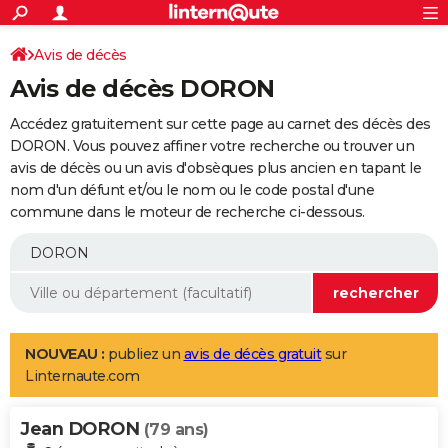
ACTUALITÉS
Connexion
S'inscrire
Avis de décès
Rechercher
Société
Education
Villes
Politique
Faits Divers
Monde
+
SPORT
Avis de décès DORON
Football
Cyclisme
Forum
Coupe du monde 2026
Tennis
Rugby
CULTURE
Accédez gratuitement sur cette page au carnet des décès des
TNT
Cinéma
Musique
Programme TV
Streaming
Sorties cinéma
+
DORON. Vous pouvez affiner votre recherche ou trouver un
FINANCE
avis de décès ou un avis d'obsèques plus ancien en tapant le
Impôts
Immobilier
Banque
Crédit
Retraite
Epargne
Risques naturels par ville
Assurance
AUTO
nom d'un défunt et/ou le nom ou le code postal d'une
commune dans le moteur de recherche ci-dessous.
Réserver un essai
Berlines
Forum auto
Essais
Citadines
SUV
+
HIGH-TECH
Meilleur smartphone
Ordinateurs
Guide high-tech
Mobiles
Internet
Jeux vidéo
+
BRICOLAGE
Aménagement intérieur
Cuisine
Jardinage
+
Forum
Extérieur
Salle de bains
Rangement
WEEK-END
Escapades
Expositions
Week-end nature
Guides de France
Patrimoine
Musées
+
LIFESTYLE
NOUVEAU :
publiez un
avis de décès gratuit
sur
Linternaute.com
Bien-être
Mode
+
Art de vivre
Loisirs
Modes de vie
SANTE
Jean DORON
Guide de la santé
Médicaments
+
Alimentation
Maladies
Sommeil
(79 ans)
VOYAGE