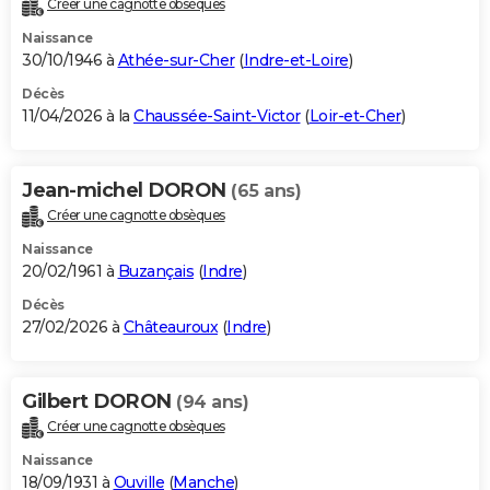
Créer une cagnotte obsèques
City break
Voyage de noces
Climat
Destinations
Voyage nature
Forum
+
PHOTO
Naissance
30/10/1946 à
Athée-sur-Cher
(
Indre-et-Loire
)
GUIDES D'ACHAT
Décès
11/04/2026 à la
Chaussée-Saint-Victor
(
Loir-et-Cher
)
BONS PLANS
CARTE DE VOEUX
Jean-michel DORON
(65 ans)
Carte Bonne année
Carte Pâques
Carte de Noël
Carte Saint-Valentin
Carte d'anniversaire
DICTIONNAIRE
Créer une cagnotte obsèques
Biographies
Expressions
Dictionnaire
Citations
Proverbes
PROGRAMME TV
Naissance
20/02/1961 à
Buzançais
(
Indre
)
COPAINS D'AVANT
Décès
27/02/2026 à
Châteauroux
(
Indre
)
Se connecter
Collèges
Universités
Service militaire
S'inscrire
Lycées
Primaires
Entreprises
Avis de recherche
AVIS DE DÉCÈS
FORUM
Gilbert DORON
(94 ans)
Lifestyle
Sport
Television
Cinema
Bricolage
Culture
Auto
Voyage
Créer une cagnotte obsèques
Naissance
18/09/1931 à
Ouville
(
Manche
)