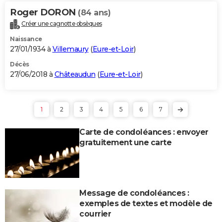
Roger DORON
(84 ans)
Créer une cagnotte obsèques
Naissance
27/01/1934 à
Villemaury
(
Eure-et-Loir
)
Décès
27/06/2018 à
Châteaudun
(
Eure-et-Loir
)
1
2
3
4
5
6
7
Carte de condoléances : envoyer
gratuitement une carte
Message de condoléances :
exemples de textes et modèle de
courrier