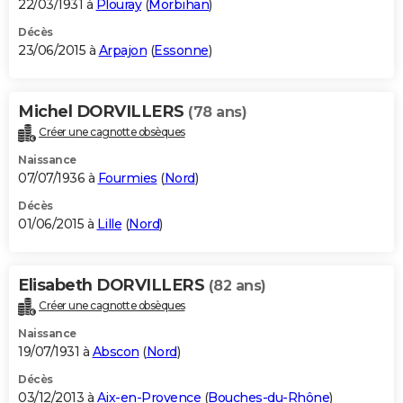
22/03/1931 à
Plouray
(
Morbihan
)
Décès
23/06/2015 à
Arpajon
(
Essonne
)
Michel DORVILLERS
(78 ans)
Créer une cagnotte obsèques
Naissance
07/07/1936 à
Fourmies
(
Nord
)
Décès
01/06/2015 à
Lille
(
Nord
)
Elisabeth DORVILLERS
(82 ans)
Créer une cagnotte obsèques
Naissance
19/07/1931 à
Abscon
(
Nord
)
Décès
03/12/2013 à
Aix-en-Provence
(
Bouches-du-Rhône
)