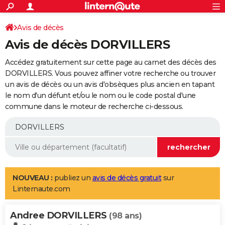
ACTUALITÉS
Connexion
S'inscrire
Avis de décès
Rechercher
Société
Education
Villes
Politique
Faits Divers
Monde
+
SPORT
Avis de décès DORVILLERS
Football
Cyclisme
Forum
Coupe du monde 2026
Tennis
Rugby
CULTURE
Accédez gratuitement sur cette page au carnet des décès des
TNT
Cinéma
Musique
Programme TV
Streaming
Sorties cinéma
+
DORVILLERS. Vous pouvez affiner votre recherche ou trouver
FINANCE
un avis de décès ou un avis d'obsèques plus ancien en tapant
Impôts
Immobilier
Banque
Crédit
Retraite
Epargne
Risques naturels par ville
Assurance
AUTO
le nom d'un défunt et/ou le nom ou le code postal d'une
commune dans le moteur de recherche ci-dessous.
Réserver un essai
Berlines
Forum auto
Essais
Citadines
SUV
+
HIGH-TECH
Meilleur smartphone
Ordinateurs
Guide high-tech
Mobiles
Internet
Jeux vidéo
+
BRICOLAGE
Aménagement intérieur
Cuisine
Jardinage
+
Forum
Extérieur
Salle de bains
Rangement
WEEK-END
Escapades
Expositions
Week-end nature
Guides de France
Patrimoine
Musées
+
LIFESTYLE
NOUVEAU :
publiez un
avis de décès gratuit
sur
Linternaute.com
Bien-être
Mode
+
Art de vivre
Loisirs
Modes de vie
SANTE
Andree DORVILLERS
Guide de la santé
Médicaments
+
Alimentation
Maladies
Sommeil
(98 ans)
VOYAGE