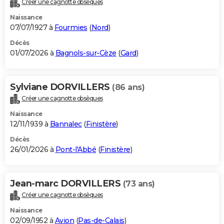
Créer une cagnotte obsèques
City break
Voyage de noces
Climat
Destinations
Voyage nature
Forum
+
PHOTO
Naissance
07/07/1927 à
Fourmies
(
Nord
)
GUIDES D'ACHAT
Décès
01/07/2026 à
Bagnols-sur-Cèze
(
Gard
)
BONS PLANS
CARTE DE VOEUX
Sylviane DORVILLERS
(86 ans)
Carte Bonne année
Carte Pâques
Carte de Noël
Carte Saint-Valentin
Carte d'anniversaire
DICTIONNAIRE
Créer une cagnotte obsèques
Biographies
Expressions
Dictionnaire
Citations
Proverbes
PROGRAMME TV
Naissance
12/11/1939 à
Bannalec
(
Finistère
)
COPAINS D'AVANT
Décès
26/01/2026 à
Pont-l'Abbé
(
Finistère
)
Se connecter
Collèges
Universités
Service militaire
S'inscrire
Lycées
Primaires
Entreprises
Avis de recherche
AVIS DE DÉCÈS
FORUM
Jean-marc DORVILLERS
(73 ans)
Lifestyle
Sport
Television
Cinema
Bricolage
Culture
Auto
Voyage
Créer une cagnotte obsèques
Naissance
02/09/1952 à
Avion
(
Pas-de-Calais
)