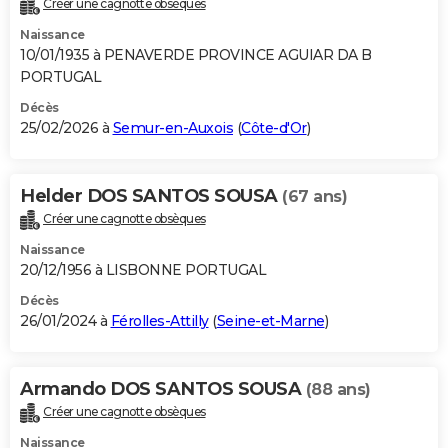
Créer une cagnotte obsèques
City break
Voyage de noces
Climat
Destinations
Voyage nature
Forum
+
PHOTO
Naissance
10/01/1935 à PENAVERDE PROVINCE AGUIAR DA B
GUIDES D'ACHAT
PORTUGAL
BONS PLANS
Décès
25/02/2026 à
Semur-en-Auxois
(
Côte-d'Or
)
CARTE DE VOEUX
Carte Bonne année
Carte Pâques
Carte de Noël
Carte Saint-Valentin
Carte d'anniversaire
DICTIONNAIRE
Helder DOS SANTOS SOUSA
(67 ans)
Créer une cagnotte obsèques
Biographies
Expressions
Dictionnaire
Citations
Proverbes
PROGRAMME TV
Naissance
COPAINS D'AVANT
20/12/1956 à LISBONNE PORTUGAL
Décès
Se connecter
Collèges
Universités
Service militaire
S'inscrire
Lycées
Primaires
Entreprises
Avis de recherche
AVIS DE DÉCÈS
26/01/2024 à
Férolles-Attilly
(
Seine-et-Marne
)
FORUM
Lifestyle
Sport
Television
Cinema
Bricolage
Culture
Auto
Voyage
Armando DOS SANTOS SOUSA
(88 ans)
Créer une cagnotte obsèques
Naissance