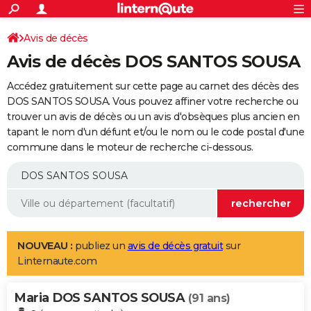
ACTUALITÉS
Connexion
S'inscrire
Avis de décès
Rechercher
Société
Education
Villes
Politique
Faits Divers
Monde
+
SPORT
Avis de décès DOS SANTOS SOUSA
Football
Cyclisme
Forum
Coupe du monde 2026
Tennis
Rugby
CULTURE
Accédez gratuitement sur cette page au carnet des décès des
TNT
Cinéma
Musique
Programme TV
Streaming
Sorties cinéma
+
DOS SANTOS SOUSA. Vous pouvez affiner votre recherche ou
FINANCE
trouver un avis de décès ou un avis d'obsèques plus ancien en
Impôts
Immobilier
Banque
Crédit
Retraite
Epargne
Risques naturels par ville
Assurance
AUTO
tapant le nom d'un défunt et/ou le nom ou le code postal d'une
commune dans le moteur de recherche ci-dessous.
Réserver un essai
Berlines
Forum auto
Essais
Citadines
SUV
+
HIGH-TECH
Meilleur smartphone
Ordinateurs
Guide high-tech
Mobiles
Internet
Jeux vidéo
+
BRICOLAGE
Aménagement intérieur
Cuisine
Jardinage
+
Forum
Extérieur
Salle de bains
Rangement
WEEK-END
Escapades
Expositions
Week-end nature
Guides de France
Patrimoine
Musées
+
LIFESTYLE
NOUVEAU :
publiez un
avis de décès gratuit
sur
Linternaute.com
Bien-être
Mode
+
Art de vivre
Loisirs
Modes de vie
SANTE
Maria DOS SANTOS SOUSA
Guide de la santé
Médicaments
+
Alimentation
Maladies
Sommeil
(91 ans)
VOYAGE