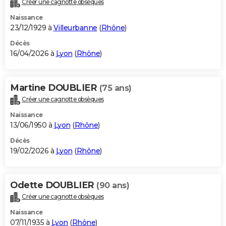
Créer une cagnotte obsèques
City break
Voyage de noces
Climat
Destinations
Voyage nature
Forum
+
PHOTO
Naissance
23/12/1929 à
Villeurbanne
(
Rhône
)
GUIDES D'ACHAT
Décès
16/04/2026 à
Lyon
(
Rhône
)
BONS PLANS
CARTE DE VOEUX
Martine DOUBLIER
(75 ans)
Carte Bonne année
Carte Pâques
Carte de Noël
Carte Saint-Valentin
Carte d'anniversaire
DICTIONNAIRE
Créer une cagnotte obsèques
Biographies
Expressions
Dictionnaire
Citations
Proverbes
PROGRAMME TV
Naissance
13/06/1950 à
Lyon
(
Rhône
)
COPAINS D'AVANT
Décès
19/02/2026 à
Lyon
(
Rhône
)
Se connecter
Collèges
Universités
Service militaire
S'inscrire
Lycées
Primaires
Entreprises
Avis de recherche
AVIS DE DÉCÈS
FORUM
Odette DOUBLIER
(90 ans)
Lifestyle
Sport
Television
Cinema
Bricolage
Culture
Auto
Voyage
Créer une cagnotte obsèques
Naissance
07/11/1935 à
Lyon
(
Rhône
)