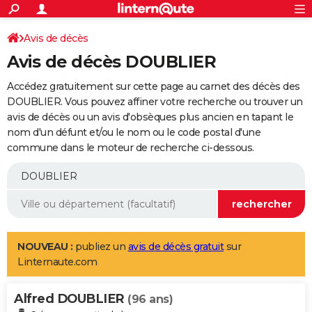
ACTUALITÉS
Connexion
S'inscrire
Avis de décès
Rechercher
Société
Education
Villes
Politique
Faits Divers
Monde
+
SPORT
Avis de décès DOUBLIER
Football
Cyclisme
Forum
Coupe du monde 2026
Tennis
Rugby
CULTURE
Accédez gratuitement sur cette page au carnet des décès des
TNT
Cinéma
Musique
Programme TV
Streaming
Sorties cinéma
+
DOUBLIER. Vous pouvez affiner votre recherche ou trouver un
FINANCE
avis de décès ou un avis d'obsèques plus ancien en tapant le
Impôts
Immobilier
Banque
Crédit
Retraite
Epargne
Risques naturels par ville
Assurance
AUTO
nom d'un défunt et/ou le nom ou le code postal d'une
commune dans le moteur de recherche ci-dessous.
Réserver un essai
Berlines
Forum auto
Essais
Citadines
SUV
+
HIGH-TECH
Meilleur smartphone
Ordinateurs
Guide high-tech
Mobiles
Internet
Jeux vidéo
+
BRICOLAGE
Aménagement intérieur
Cuisine
Jardinage
+
Forum
Extérieur
Salle de bains
Rangement
WEEK-END
Escapades
Expositions
Week-end nature
Guides de France
Patrimoine
Musées
+
LIFESTYLE
NOUVEAU :
publiez un
avis de décès gratuit
sur
Linternaute.com
Bien-être
Mode
+
Art de vivre
Loisirs
Modes de vie
SANTE
Alfred DOUBLIER
Guide de la santé
Médicaments
+
Alimentation
Maladies
Sommeil
(96 ans)
VOYAGE