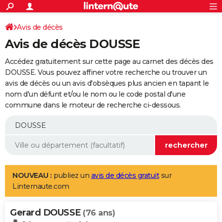
ACTUALITÉS
Connexion
S'inscrire
Avis de décès
Rechercher
Société
Education
Villes
Politique
Faits Divers
Monde
+
SPORT
Avis de décès DOUSSE
Football
Cyclisme
Forum
Coupe du monde 2026
Tennis
Rugby
CULTURE
Accédez gratuitement sur cette page au carnet des décès des
TNT
Cinéma
Musique
Programme TV
Streaming
Sorties cinéma
+
DOUSSE. Vous pouvez affiner votre recherche ou trouver un
FINANCE
avis de décès ou un avis d'obsèques plus ancien en tapant le
Impôts
Immobilier
Banque
Crédit
Retraite
Epargne
Risques naturels par ville
Assurance
AUTO
nom d'un défunt et/ou le nom ou le code postal d'une
commune dans le moteur de recherche ci-dessous.
Réserver un essai
Berlines
Forum auto
Essais
Citadines
SUV
+
HIGH-TECH
Meilleur smartphone
Ordinateurs
Guide high-tech
Mobiles
Internet
Jeux vidéo
+
BRICOLAGE
Aménagement intérieur
Cuisine
Jardinage
+
Forum
Extérieur
Salle de bains
Rangement
WEEK-END
Escapades
Expositions
Week-end nature
Guides de France
Patrimoine
Musées
+
LIFESTYLE
NOUVEAU :
publiez un
avis de décès gratuit
sur
Linternaute.com
Bien-être
Mode
+
Art de vivre
Loisirs
Modes de vie
SANTE
Gerard DOUSSE
Guide de la santé
Médicaments
+
Alimentation
Maladies
Sommeil
(76 ans)
VOYAGE