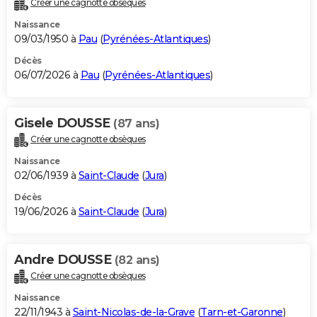
Créer une cagnotte obsèques
City break
Voyage de noces
Climat
Destinations
Voyage nature
Forum
+
PHOTO
Naissance
09/03/1950 à
Pau
(
Pyrénées-Atlantiques
)
GUIDES D'ACHAT
Décès
06/07/2026 à
Pau
(
Pyrénées-Atlantiques
)
BONS PLANS
CARTE DE VOEUX
Gisele DOUSSE
(87 ans)
Carte Bonne année
Carte Pâques
Carte de Noël
Carte Saint-Valentin
Carte d'anniversaire
DICTIONNAIRE
Créer une cagnotte obsèques
Biographies
Expressions
Dictionnaire
Citations
Proverbes
PROGRAMME TV
Naissance
02/06/1939 à
Saint-Claude
(
Jura
)
COPAINS D'AVANT
Décès
19/06/2026 à
Saint-Claude
(
Jura
)
Se connecter
Collèges
Universités
Service militaire
S'inscrire
Lycées
Primaires
Entreprises
Avis de recherche
AVIS DE DÉCÈS
FORUM
Andre DOUSSE
(82 ans)
Lifestyle
Sport
Television
Cinema
Bricolage
Culture
Auto
Voyage
Créer une cagnotte obsèques
Naissance
22/11/1943 à
Saint-Nicolas-de-la-Grave
(
Tarn-et-Garonne
)