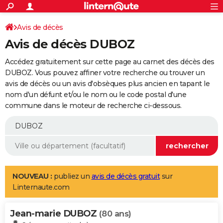
ACTUALITÉS
Connexion
S'inscrire
Avis de décès
Rechercher
Société
Education
Villes
Politique
Faits Divers
Monde
+
SPORT
Avis de décès DUBOZ
Football
Cyclisme
Forum
Coupe du monde 2026
Tennis
Rugby
CULTURE
Accédez gratuitement sur cette page au carnet des décès des
TNT
Cinéma
Musique
Programme TV
Streaming
Sorties cinéma
+
DUBOZ. Vous pouvez affiner votre recherche ou trouver un
FINANCE
avis de décès ou un avis d'obsèques plus ancien en tapant le
Impôts
Immobilier
Banque
Crédit
Retraite
Epargne
Risques naturels par ville
Assurance
AUTO
nom d'un défunt et/ou le nom ou le code postal d'une
commune dans le moteur de recherche ci-dessous.
Réserver un essai
Berlines
Forum auto
Essais
Citadines
SUV
+
HIGH-TECH
Meilleur smartphone
Ordinateurs
Guide high-tech
Mobiles
Internet
Jeux vidéo
+
BRICOLAGE
Aménagement intérieur
Cuisine
Jardinage
+
Forum
Extérieur
Salle de bains
Rangement
WEEK-END
Escapades
Expositions
Week-end nature
Guides de France
Patrimoine
Musées
+
LIFESTYLE
NOUVEAU :
publiez un
avis de décès gratuit
sur
Linternaute.com
Bien-être
Mode
+
Art de vivre
Loisirs
Modes de vie
SANTE
Jean-marie DUBOZ
Guide de la santé
Médicaments
+
Alimentation
Maladies
Sommeil
(80 ans)
VOYAGE