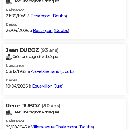
Créer une cagnotte obsèques
City break
Voyage de noces
Climat
Destinations
Voyage nature
Forum
+
PHOTO
Naissance
21/09/1945 à
Besançon
(
Doubs
)
GUIDES D'ACHAT
Décès
26/04/2026 à
Besançon
(
Doubs
)
BONS PLANS
CARTE DE VOEUX
Jean DUBOZ
(93 ans)
Carte Bonne année
Carte Pâques
Carte de Noël
Carte Saint-Valentin
Carte d'anniversaire
DICTIONNAIRE
Créer une cagnotte obsèques
Biographies
Expressions
Dictionnaire
Citations
Proverbes
PROGRAMME TV
Naissance
03/12/1932 à
Arc-et-Senans
(
Doubs
)
COPAINS D'AVANT
Décès
18/04/2026 à
Équevillon
(
Jura
)
Se connecter
Collèges
Universités
Service militaire
S'inscrire
Lycées
Primaires
Entreprises
Avis de recherche
AVIS DE DÉCÈS
FORUM
Rene DUBOZ
(80 ans)
Lifestyle
Sport
Television
Cinema
Bricolage
Culture
Auto
Voyage
Créer une cagnotte obsèques
Naissance
25/08/1945 à
Villers-sous-Chalamont
(
Doubs
)