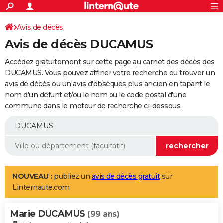
ACTUALITÉS
Connexion
S'inscrire
Avis de décès
Rechercher
Société
Education
Villes
Politique
Faits Divers
Monde
+
SPORT
Avis de décès DUCAMUS
Football
Cyclisme
Forum
Coupe du monde 2026
Tennis
Rugby
CULTURE
Accédez gratuitement sur cette page au carnet des décès des
TNT
Cinéma
Musique
Programme TV
Streaming
Sorties cinéma
+
DUCAMUS. Vous pouvez affiner votre recherche ou trouver un
FINANCE
avis de décès ou un avis d'obsèques plus ancien en tapant le
Impôts
Immobilier
Banque
Crédit
Retraite
Epargne
Risques naturels par ville
Assurance
AUTO
nom d'un défunt et/ou le nom ou le code postal d'une
commune dans le moteur de recherche ci-dessous.
Réserver un essai
Berlines
Forum auto
Essais
Citadines
SUV
+
HIGH-TECH
Meilleur smartphone
Ordinateurs
Guide high-tech
Mobiles
Internet
Jeux vidéo
+
BRICOLAGE
Aménagement intérieur
Cuisine
Jardinage
+
Forum
Extérieur
Salle de bains
Rangement
WEEK-END
Escapades
Expositions
Week-end nature
Guides de France
Patrimoine
Musées
+
LIFESTYLE
NOUVEAU :
publiez un
avis de décès gratuit
sur
Linternaute.com
Bien-être
Mode
+
Art de vivre
Loisirs
Modes de vie
SANTE
Marie DUCAMUS
Guide de la santé
Médicaments
+
Alimentation
Maladies
Sommeil
(99 ans)
VOYAGE