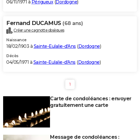
06/11/1971 à
Périgueux
(
Dordogne
)
Fernand DUCAMUS
(68 ans)
Créer une cagnotte obsèques
Naissance
18/02/1903 à
Sainte-Eulalie-d'Ans
(
Dordogne
)
Décès
04/05/1971 à
Sainte-Eulalie-d'Ans
(
Dordogne
)
1
Carte de condoléances : envoyer
gratuitement une carte
Message de condoléances :