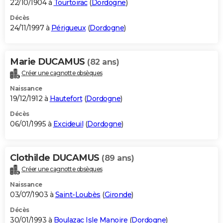
22/10/1904 à
Tourtoirac
(
Dordogne
)
Décès
24/11/1997 à
Périgueux
(
Dordogne
)
Marie DUCAMUS
(82 ans)
Créer une cagnotte obsèques
Naissance
19/12/1912 à
Hautefort
(
Dordogne
)
Décès
06/01/1995 à
Excideuil
(
Dordogne
)
Clothilde DUCAMUS
(89 ans)
Créer une cagnotte obsèques
Naissance
03/07/1903 à
Saint-Loubès
(
Gironde
)
Décès
30/01/1993 à
Boulazac Isle Manoire
(
Dordogne
)