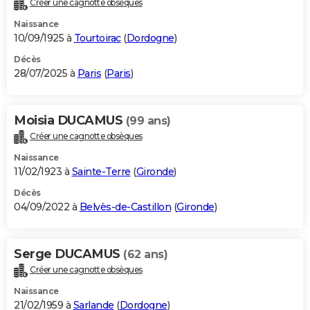
Créer une cagnotte obsèques
City break
Voyage de noces
Climat
Destinations
Voyage nature
Forum
+
PHOTO
Naissance
10/09/1925 à
Tourtoirac
(
Dordogne
)
GUIDES D'ACHAT
Décès
28/07/2025 à
Paris
(
Paris
)
BONS PLANS
CARTE DE VOEUX
Moisia DUCAMUS
(99 ans)
Carte Bonne année
Carte Pâques
Carte de Noël
Carte Saint-Valentin
Carte d'anniversaire
DICTIONNAIRE
Créer une cagnotte obsèques
Biographies
Expressions
Dictionnaire
Citations
Proverbes
PROGRAMME TV
Naissance
11/02/1923 à
Sainte-Terre
(
Gironde
)
COPAINS D'AVANT
Décès
04/09/2022 à
Belvès-de-Castillon
(
Gironde
)
Se connecter
Collèges
Universités
Service militaire
S'inscrire
Lycées
Primaires
Entreprises
Avis de recherche
AVIS DE DÉCÈS
FORUM
Serge DUCAMUS
(62 ans)
Lifestyle
Sport
Television
Cinema
Bricolage
Culture
Auto
Voyage
Créer une cagnotte obsèques
Naissance
21/02/1959 à
Sarlande
(
Dordogne
)