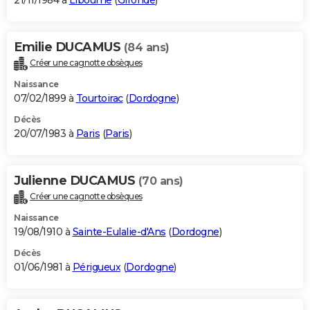
21/11/1984 à
Libourne
(
Gironde
)
Emilie DUCAMUS
(84 ans)
Créer une cagnotte obsèques
Naissance
07/02/1899 à
Tourtoirac
(
Dordogne
)
Décès
20/07/1983 à
Paris
(
Paris
)
Julienne DUCAMUS
(70 ans)
Créer une cagnotte obsèques
Naissance
19/08/1910 à
Sainte-Eulalie-d'Ans
(
Dordogne
)
Décès
01/06/1981 à
Périgueux
(
Dordogne
)