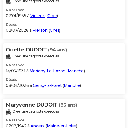
Créer une cagnotte obsèques
City break
Voyage de noces
Climat
Destinations
Voyage nature
Forum
+
PHOTO
Naissance
07/01/1935 à
Vierzon
(
Cher
)
GUIDES D'ACHAT
Décès
02/07/2026 à
Vierzon
(
Cher
)
BONS PLANS
CARTE DE VOEUX
Odette DUDOIT
(94 ans)
Carte Bonne année
Carte Pâques
Carte de Noël
Carte Saint-Valentin
Carte d'anniversaire
DICTIONNAIRE
Créer une cagnotte obsèques
Biographies
Expressions
Dictionnaire
Citations
Proverbes
PROGRAMME TV
Naissance
14/05/1931 à
Marigny-Le-Lozon
(
Manche
)
COPAINS D'AVANT
Décès
08/04/2026 à
Cerisy-la-Forêt
(
Manche
)
Se connecter
Collèges
Universités
Service militaire
S'inscrire
Lycées
Primaires
Entreprises
Avis de recherche
AVIS DE DÉCÈS
FORUM
Maryvonne DUDOIT
(83 ans)
Lifestyle
Sport
Television
Cinema
Bricolage
Culture
Auto
Voyage
Créer une cagnotte obsèques
Naissance
02/12/1942 à
Angers
(
Maine-et-Loire
)