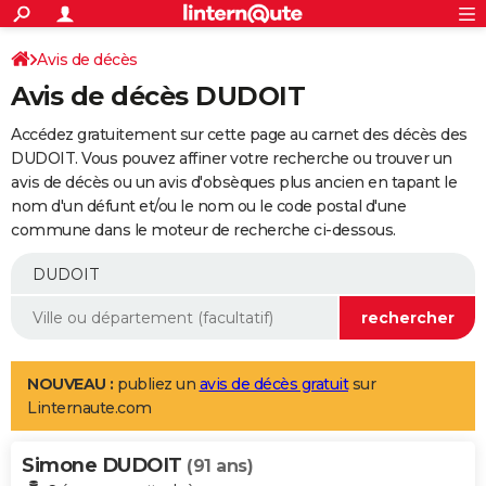
ACTUALITÉS
Connexion
S'inscrire
Avis de décès
Rechercher
Société
Education
Villes
Politique
Faits Divers
Monde
+
SPORT
Avis de décès DUDOIT
Football
Cyclisme
Forum
Coupe du monde 2026
Tennis
Rugby
CULTURE
Accédez gratuitement sur cette page au carnet des décès des
TNT
Cinéma
Musique
Programme TV
Streaming
Sorties cinéma
+
DUDOIT. Vous pouvez affiner votre recherche ou trouver un
FINANCE
avis de décès ou un avis d'obsèques plus ancien en tapant le
Impôts
Immobilier
Banque
Crédit
Retraite
Epargne
Risques naturels par ville
Assurance
AUTO
nom d'un défunt et/ou le nom ou le code postal d'une
commune dans le moteur de recherche ci-dessous.
Réserver un essai
Berlines
Forum auto
Essais
Citadines
SUV
+
HIGH-TECH
Meilleur smartphone
Ordinateurs
Guide high-tech
Mobiles
Internet
Jeux vidéo
+
BRICOLAGE
Aménagement intérieur
Cuisine
Jardinage
+
Forum
Extérieur
Salle de bains
Rangement
WEEK-END
Escapades
Expositions
Week-end nature
Guides de France
Patrimoine
Musées
+
LIFESTYLE
NOUVEAU :
publiez un
avis de décès gratuit
sur
Linternaute.com
Bien-être
Mode
+
Art de vivre
Loisirs
Modes de vie
SANTE
Simone DUDOIT
Guide de la santé
Médicaments
+
Alimentation
Maladies
Sommeil
(91 ans)
VOYAGE