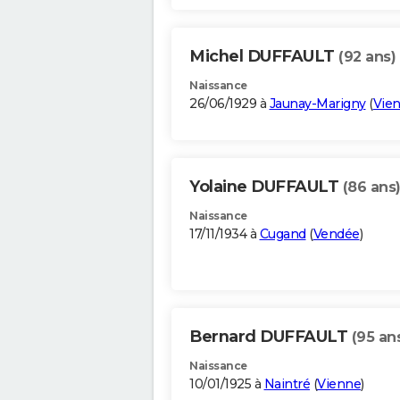
Michel DUFFAULT
(92 ans)
Naissance
26/06/1929 à
Jaunay-Marigny
(
Vie
Yolaine DUFFAULT
(86 ans
Naissance
17/11/1934 à
Cugand
(
Vendée
)
Bernard DUFFAULT
(95 an
Naissance
10/01/1925 à
Naintré
(
Vienne
)