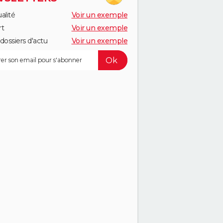
alité
Voir un exemple
rt
Voir un exemple
dossiers d'actu
Voir un exemple