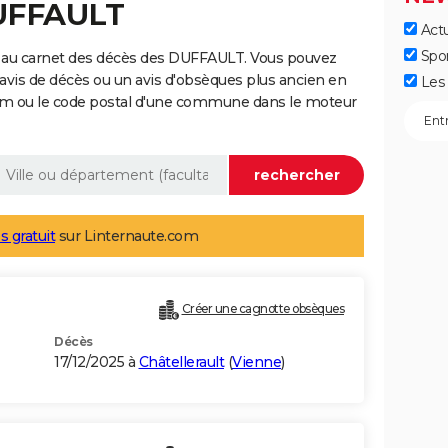
DUFFAULT
Actu
Spo
e au carnet des décès des DUFFAULT. Vous pouvez
 avis de décès ou un avis d'obsèques plus ancien en
Les 
nom ou le code postal d'une commune dans le moteur
s gratuit
sur Linternaute.com
Créer une cagnotte obsèques
Décès
17/12/2025 à
Châtellerault
(
Vienne
)