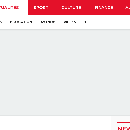
TUALITÉS
SPORT
CULTURE
FINANCE
A
S
EDUCATION
MONDE
VILLES
+
NEW