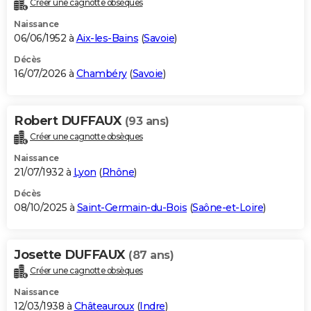
Créer une cagnotte obsèques
City break
Voyage de noces
Climat
Destinations
Voyage nature
Forum
+
PHOTO
Naissance
06/06/1952 à
Aix-les-Bains
(
Savoie
)
GUIDES D'ACHAT
Décès
16/07/2026 à
Chambéry
(
Savoie
)
BONS PLANS
CARTE DE VOEUX
Robert DUFFAUX
(93 ans)
Carte Bonne année
Carte Pâques
Carte de Noël
Carte Saint-Valentin
Carte d'anniversaire
DICTIONNAIRE
Créer une cagnotte obsèques
Biographies
Expressions
Dictionnaire
Citations
Proverbes
PROGRAMME TV
Naissance
21/07/1932 à
Lyon
(
Rhône
)
COPAINS D'AVANT
Décès
08/10/2025 à
Saint-Germain-du-Bois
(
Saône-et-Loire
)
Se connecter
Collèges
Universités
Service militaire
S'inscrire
Lycées
Primaires
Entreprises
Avis de recherche
AVIS DE DÉCÈS
FORUM
Josette DUFFAUX
(87 ans)
Lifestyle
Sport
Television
Cinema
Bricolage
Culture
Auto
Voyage
Créer une cagnotte obsèques
Naissance
12/03/1938 à
Châteauroux
(
Indre
)