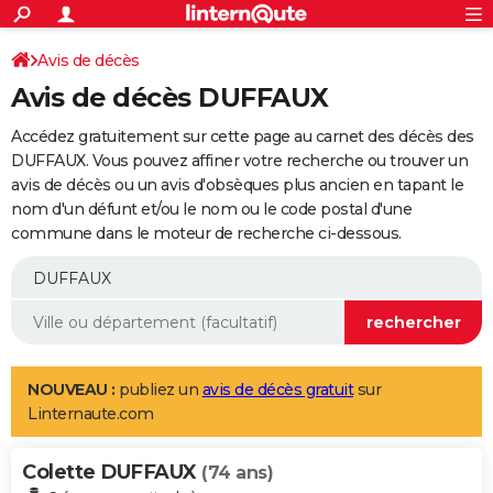
ACTUALITÉS
Connexion
S'inscrire
Avis de décès
Rechercher
Société
Education
Villes
Politique
Faits Divers
Monde
+
SPORT
Avis de décès DUFFAUX
Football
Cyclisme
Forum
Coupe du monde 2026
Tennis
Rugby
CULTURE
Accédez gratuitement sur cette page au carnet des décès des
TNT
Cinéma
Musique
Programme TV
Streaming
Sorties cinéma
+
DUFFAUX. Vous pouvez affiner votre recherche ou trouver un
FINANCE
avis de décès ou un avis d'obsèques plus ancien en tapant le
Impôts
Immobilier
Banque
Crédit
Retraite
Epargne
Risques naturels par ville
Assurance
AUTO
nom d'un défunt et/ou le nom ou le code postal d'une
commune dans le moteur de recherche ci-dessous.
Réserver un essai
Berlines
Forum auto
Essais
Citadines
SUV
+
HIGH-TECH
Meilleur smartphone
Ordinateurs
Guide high-tech
Mobiles
Internet
Jeux vidéo
+
BRICOLAGE
Aménagement intérieur
Cuisine
Jardinage
+
Forum
Extérieur
Salle de bains
Rangement
WEEK-END
Escapades
Expositions
Week-end nature
Guides de France
Patrimoine
Musées
+
LIFESTYLE
NOUVEAU :
publiez un
avis de décès gratuit
sur
Linternaute.com
Bien-être
Mode
+
Art de vivre
Loisirs
Modes de vie
SANTE
Colette DUFFAUX
Guide de la santé
Médicaments
+
Alimentation
Maladies
Sommeil
(74 ans)
VOYAGE