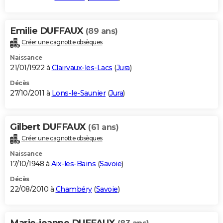
Emilie DUFFAUX
(89 ans)
Créer une cagnotte obsèques
Naissance
21/01/1922 à
Clairvaux-les-Lacs
(
Jura
)
Décès
27/10/2011 à
Lons-le-Saunier
(
Jura
)
Gilbert DUFFAUX
(61 ans)
Créer une cagnotte obsèques
Naissance
17/10/1948 à
Aix-les-Bains
(
Savoie
)
Décès
22/08/2010 à
Chambéry
(
Savoie
)
Marie-jeanne DUFFAUX