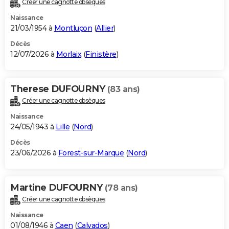
Créer une cagnotte obsèques
City break
Voyage de noces
Climat
Destinations
Voyage nature
Forum
+
PHOTO
Naissance
21/03/1954 à
Montluçon
(
Allier
)
GUIDES D'ACHAT
Décès
12/07/2026 à
Morlaix
(
Finistère
)
BONS PLANS
CARTE DE VOEUX
Therese DUFOURNY
(83 ans)
Carte Bonne année
Carte Pâques
Carte de Noël
Carte Saint-Valentin
Carte d'anniversaire
DICTIONNAIRE
Créer une cagnotte obsèques
Biographies
Expressions
Dictionnaire
Citations
Proverbes
PROGRAMME TV
Naissance
24/05/1943 à
Lille
(
Nord
)
COPAINS D'AVANT
Décès
23/06/2026 à
Forest-sur-Marque
(
Nord
)
Se connecter
Collèges
Universités
Service militaire
S'inscrire
Lycées
Primaires
Entreprises
Avis de recherche
AVIS DE DÉCÈS
FORUM
Martine DUFOURNY
(78 ans)
Lifestyle
Sport
Television
Cinema
Bricolage
Culture
Auto
Voyage
Créer une cagnotte obsèques
Naissance
01/08/1946 à
Caen
(
Calvados
)