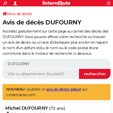
ACTUALITÉS
Connexion
S'inscrire
Avis de décès
Rechercher
Société
Education
Villes
Politique
Faits Divers
Monde
+
SPORT
Avis de décès DUFOURNY
Football
Cyclisme
Forum
Coupe du monde 2026
Tennis
Rugby
CULTURE
Accédez gratuitement sur cette page au carnet des décès des
TNT
Cinéma
Musique
Programme TV
Streaming
Sorties cinéma
+
DUFOURNY. Vous pouvez affiner votre recherche ou trouver
FINANCE
un avis de décès ou un avis d'obsèques plus ancien en tapant
Impôts
Immobilier
Banque
Crédit
Retraite
Epargne
Risques naturels par ville
Assurance
AUTO
le nom d'un défunt et/ou le nom ou le code postal d'une
commune dans le moteur de recherche ci-dessous.
Réserver un essai
Berlines
Forum auto
Essais
Citadines
SUV
+
HIGH-TECH
Meilleur smartphone
Ordinateurs
Guide high-tech
Mobiles
Internet
Jeux vidéo
+
BRICOLAGE
Aménagement intérieur
Cuisine
Jardinage
+
Forum
Extérieur
Salle de bains
Rangement
WEEK-END
Escapades
Expositions
Week-end nature
Guides de France
Patrimoine
Musées
+
LIFESTYLE
NOUVEAU :
publiez un
avis de décès gratuit
sur
Linternaute.com
Bien-être
Mode
+
Art de vivre
Loisirs
Modes de vie
SANTE
Michel DUFOURNY
Guide de la santé
Médicaments
+
Alimentation
Maladies
Sommeil
(72 ans)
VOYAGE