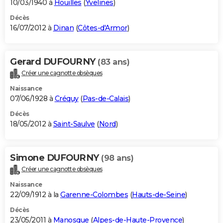
10/03/1940 à
Houilles
(
Yvelines
)
Décès
16/07/2012 à
Dinan
(
Côtes-d'Armor
)
Gerard DUFOURNY
(83 ans)
Créer une cagnotte obsèques
Naissance
07/06/1928 à
Créquy
(
Pas-de-Calais
)
Décès
18/05/2012 à
Saint-Saulve
(
Nord
)
Simone DUFOURNY
(98 ans)
Créer une cagnotte obsèques
Naissance
22/09/1912 à la
Garenne-Colombes
(
Hauts-de-Seine
)
Décès
23/05/2011 à
Manosque
(
Alpes-de-Haute-Provence
)