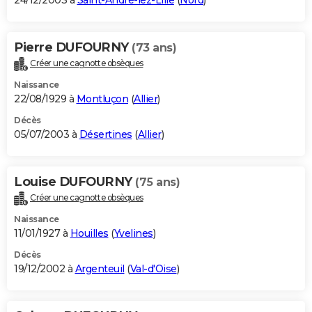
24/12/2003 à
Saint-André-lez-Lille
(
Nord
)
Pierre DUFOURNY
(73 ans)
Créer une cagnotte obsèques
Naissance
22/08/1929 à
Montluçon
(
Allier
)
Décès
05/07/2003 à
Désertines
(
Allier
)
Louise DUFOURNY
(75 ans)
Créer une cagnotte obsèques
Naissance
11/01/1927 à
Houilles
(
Yvelines
)
Décès
19/12/2002 à
Argenteuil
(
Val-d'Oise
)