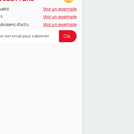
alité
Voir un exemple
rt
Voir un exemple
dossiers d'actu
Voir un exemple