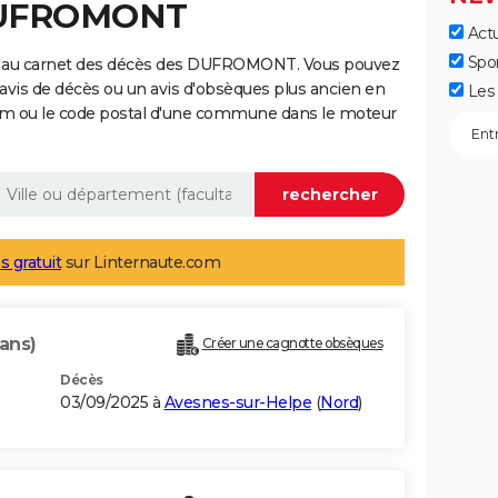
 DUFROMONT
Actu
Spo
e au carnet des décès des DUFROMONT. Vous pouvez
 avis de décès ou un avis d'obsèques plus ancien en
Les 
nom ou le code postal d'une commune dans le moteur
s gratuit
sur Linternaute.com
ans)
Créer une cagnotte obsèques
Décès
03/09/2025 à
Avesnes-sur-Helpe
(
Nord
)